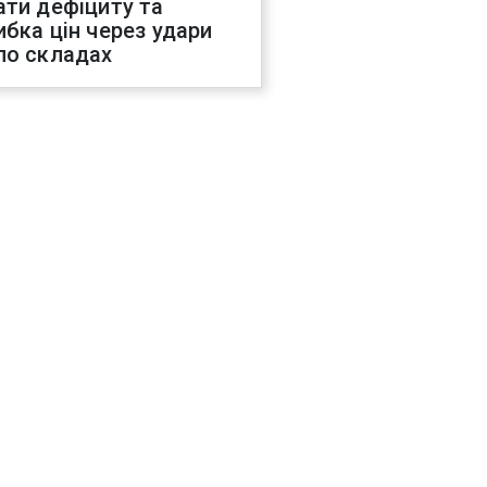
ати дефіциту та
ибка цін через удари
по складах