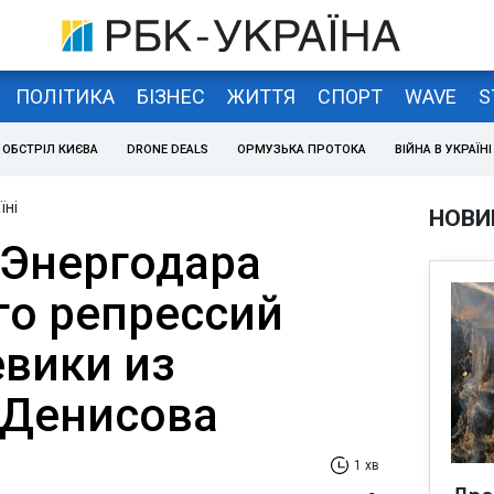
ПОЛІТИКА
БІЗНЕС
ЖИТТЯ
СПОРТ
WAVE
S
ОБСТРІЛ КИЄВА
DRONE DEALS
ОРМУЗЬКА ПРОТОКА
ВІЙНА В УКРАЇНІ
їні
НОВИ
Энергодара
го репрессий
евики из
- Денисова
1 хв