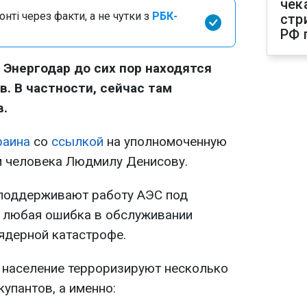
чек
нті через факти, а не чутки з
РБК-
стр
РФ 
 Энергодар до сих пор находятся
. В частности, сейчас там
в.
раина
со
ссылкой
на уполномоченную
м человека Людмилу Денисову.
 поддерживают работу АЭС под
 любая ошибка в обслуживании
 ядерной катастрофе.
 население терроризируют несколько
упантов, а именно: