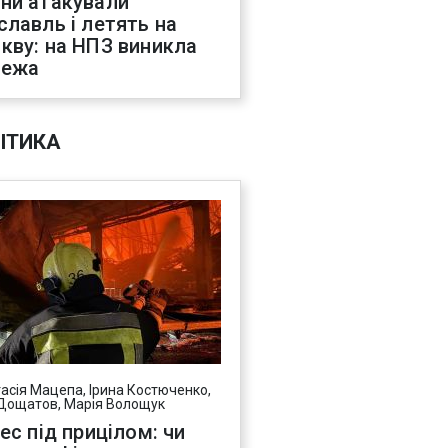
ни атакували
славль і летять на
кву: на НПЗ виникла
жежа
ІТИКА
асія Мацепа, Ірина Костюченко,
Дощатов, Марія Волощук
нес під прицілом: чи