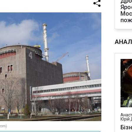
Дро
Яро
Мос
по
АНАЛ
Анаст
Юрій 
com)
Біз