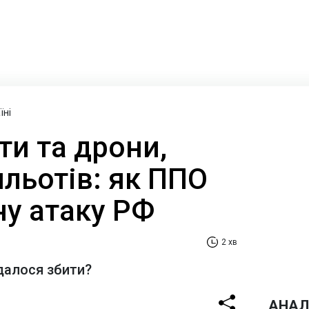
їні
ти та дрони,
льотів: як ППО
ну атаку РФ
2 хв
далося збити?
АНАЛ