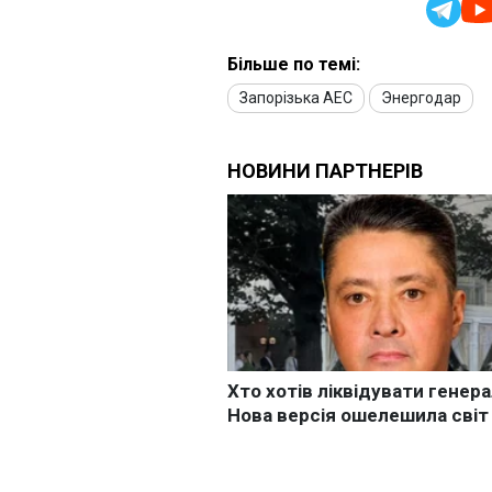
Більше по темі:
Запорізька АЕС
Энергодар