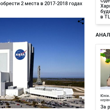
Оде
обрести 2 места в 2017-2018 годах
Харк
буд
в Т
АНАЛ
Юлія
керів
За р