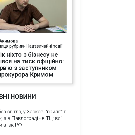
 Акимова
ниця рубрики Надзвичайні події
ік ніхто з бізнесу не
івся на тиск офіційно:
ерв'ю з заступником
прокурора Кримом
ВНІ НОВИНИ
з світла, у Харкові "приліт" в
, а в Павлограді - в ТЦ: всі
и атак РФ