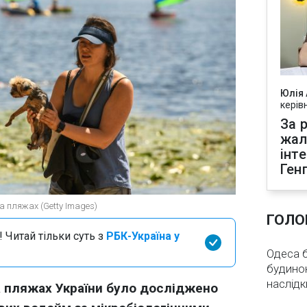
Юлія
керів
За р
жал
інт
Ген
на пляжах (Getty Images)
ГОЛО
 Читай тільки суть з
РБК-Україна у
Одеса бе
будинок
наслідк
а пляжах України було досліджено