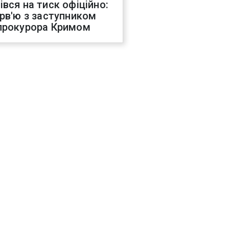
івся на тиск офіційно:
ерв'ю з заступником
прокурора Кримом