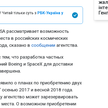
жал
інт
Ген
 Читай тільки суть з
РБК-Україна у
ASA рассматривает возможность
еста в российских космических
ода, сказано в
сообщении
агентства.
 тем, что разработка частных
ний Boeing и SpaceX для доставки
завершена.
ъявило о планах по приобретению двух
 осенью 2017 и весной 2018 года.
ду агентство может зарезервировать
и места. О возможном приобретении