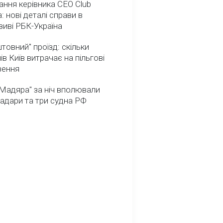
ння керівника CEO Club
: нові деталі справи в
иві РБК-Україна
товний" проїзд: скільки
ів Київ витрачає на пільгові
зення
Мадяра" за ніч вполювали
радари та три судна РФ