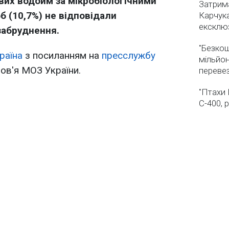
вих водойм за мікробіологічними
Затрима
б (10,7%) не відповідали
Карчука
ексклюз
забруднення.
"Безкош
раїна
з посиланням на
пресслужбу
мільйон
ов'я МОЗ України.
переве
"Птахи 
С-400, 