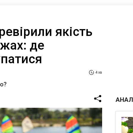
еревірили якість
жах: де
упатися
4 хв
но?
АНАЛ