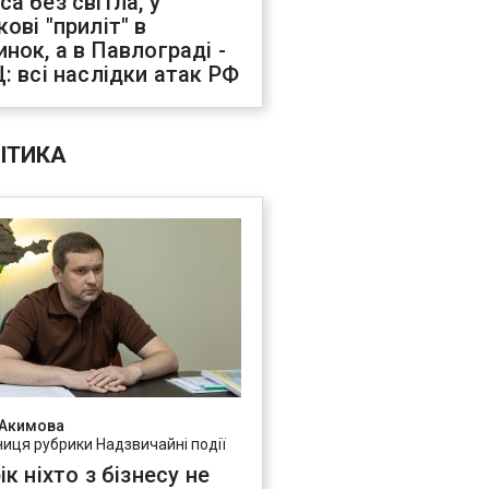
са без світла, у
ові "приліт" в
инок, а в Павлограді -
Ц: всі наслідки атак РФ
ІТИКА
 Акимова
ниця рубрики Надзвичайні події
ік ніхто з бізнесу не