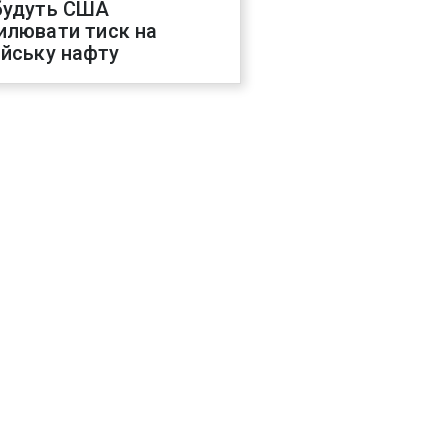
будуть США
илювати тиск на
ійську нафту