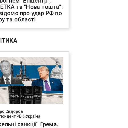
 вогнем "Епіцентр",
ETKA та "Нова пошта":
відомо про удар РФ по
ву та області
ІТИКА
ро Сидоров
пондент РБК-Україна
ельні санкції" Грема.