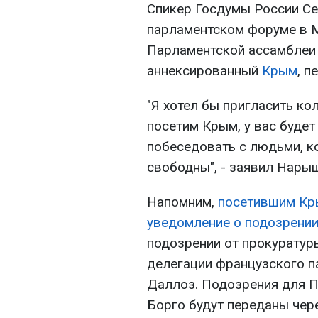
Спикер Госдумы России С
парламентском форуме в М
Парламентской ассамблеи 
аннексированный
Крым
, п
"Я хотел бы пригласить ко
посетим Крым, у вас будет
побеседовать с людьми, к
свободны", - заявил Нары
Напомним,
посетившим Кр
уведомление о подозрении
подозрении от прокуратур
делегации французского 
Даллоз. Подозрения для П
Борго будут переданы чер