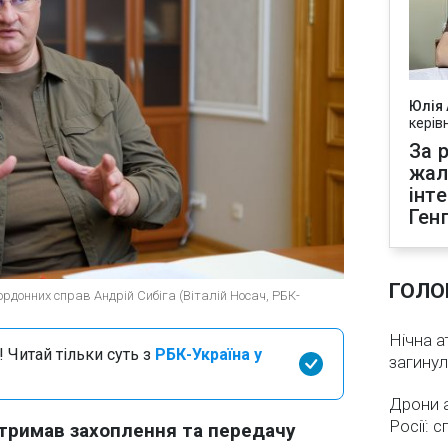
Юлія
керів
За р
жал
інт
Ген
ГОЛО
ордонних справ Андрій Сибіга (Віталій Носач, РБК-
Нічна а
 Читай тільки суть з
РБК-Україна у
загинул
Дрони 
Росії: 
дтримав захоплення та передачу