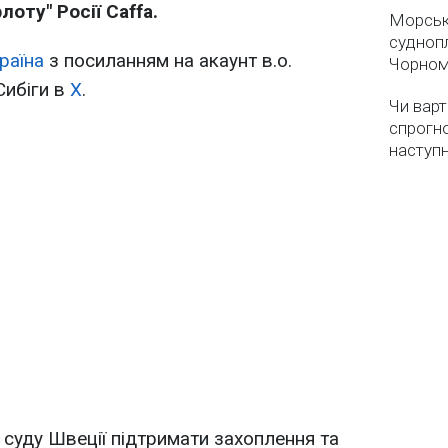
лоту" Росії Caffa.
Морськ
суднопл
раїна
з посиланням на акаунт в.о.
Чорном
Сибіги в
Х
.
Чи варт
спрогно
наступ
 суду Швеції підтримати захоплення та