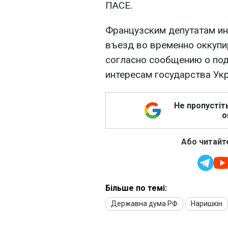
ПАСЕ.
Французским депутатам и
въезд во временно оккупи
согласно сообщению о под
интересам государства Укр
Не пропустіт
о
Або читайте
Більше по темі:
Державна дума РФ
Наришкін