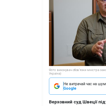
Фото: виконувач обов'язки міністра зак
Україна)
Не витрачай час на шум!
Google
Верховний суд Швеції пі