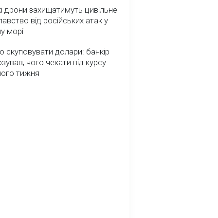
і дрони захищатимуть цивільне
авство від російських атак у
у морі
о скуповувати долари: банкір
зував, чого чекати від курсу
ного тижня