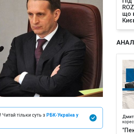
Під
ROZ
що 
Киє
АНАЛ
 Читай тільки суть з
РБК-Україна у
Дмит
корес
"Пек