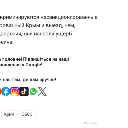
нкриминируются несанкционированные
рованный Крым и выезд, чем,
озрении, они нанесли ущерб
аина.
ь головне! Підпишіться на наші
новлення в Google!
 нас там, де вам зручно!
Крим
ОБСЄ