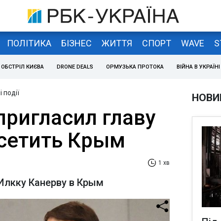
ПОЛІТИКА
БІЗНЕС
ЖИТТЯ
СПОРТ
WAVE
S
ОБСТРІЛ КИЄВА
DRONE DEALS
ОРМУЗЬКА ПРОТОКА
ВІЙНА В УКРАЇНІ
 події
НОВИ
ригласил главу
сетить Крым
1 хв
Илкку Канерву в Крым