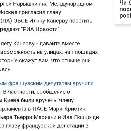
Чи 
ергей Нарышкин на Международном
пос
оскве пригласил главу
рос
(ПА) ОБСЕ Илкку Канерву посетить
ередают "РИА Новости".
ллегу Канерву - давайте вместе
 возможность на улицах, на площадях
оторые скажут вам, что отныне они
шкин.
ым французским депутатам вручили
.
В частности, сообщение о
ы Киева были вручены члену
парламента в ПАСЕ Мари-Кристин
ьера Тьерри Мариани и Ива Поццо ди
ез главу французской делегации в