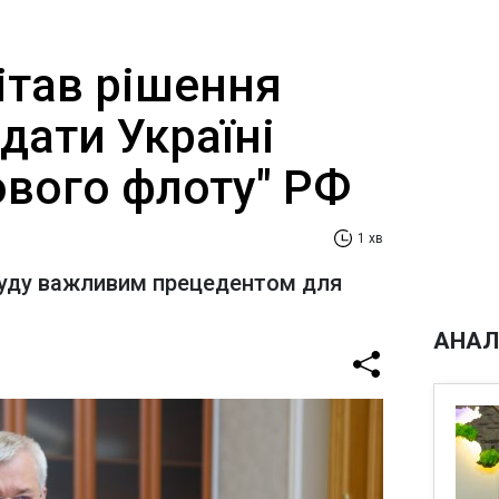
ітав рішення
дати Україні
ового флоту" РФ
1 хв
 суду важливим прецедентом для
АНАЛ