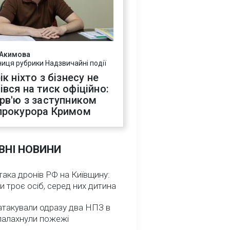
 Акимова
ниця рубрики Надзвичайні події
ік ніхто з бізнесу не
івся на тиск офіційно:
ерв'ю з заступником
прокурора Кримом
ВНІ НОВИНИ
така дронів РФ на Київщину:
и троє осіб, серед них дитина
атакували одразу два НПЗ в
спалахнули пожежі