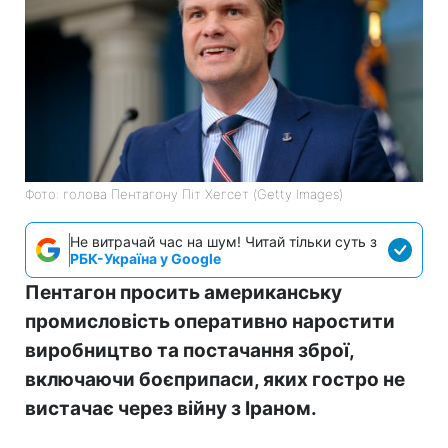
Фото: голова Пентагону Піт Хегсет (Getty Images)
Не витрачай час на шум! Читай тільки суть з
РБК-Україна у Google
Пентагон просить американську
промисловість оперативно наростити
виробництво та постачання зброї,
включаючи боєприпаси, яких гостро не
вистачає через війну з Іраном.