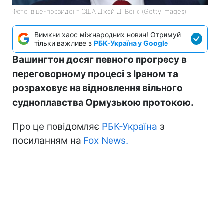
Фото: віце-президент США Джей Ді Венс (Getty Images)
Вимкни хаос міжнародних новин! Отримуй
тільки важливе з
РБК-Україна у Google
Вашингтон досяг певного прогресу в
переговорному процесі з Іраном та
розраховує на відновлення вільного
судноплавства Ормузькою протокою.
Про це повідомляє
РБК-Україна
з
посиланням на
Fox News.