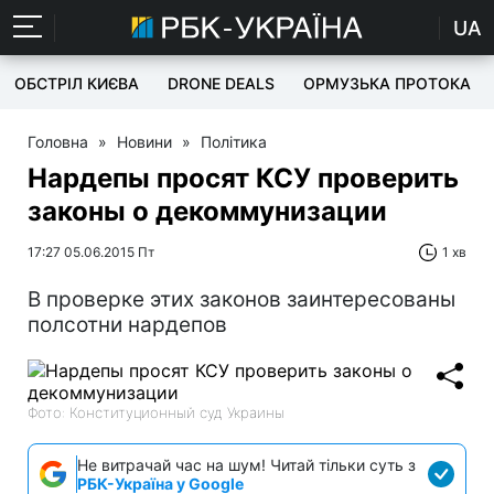
UA
ОБСТРІЛ КИЄВА
DRONE DEALS
ОРМУЗЬКА ПРОТОКА
Головна
»
Новини
»
Політика
Нардепы просят КСУ проверить
законы о декоммунизации
17:27 05.06.2015 Пт
1 хв
В проверке этих законов заинтересованы
полсотни нардепов
Фото: Конституционный суд Украины
Не витрачай час на шум! Читай тільки суть з
РБК-Україна у Google