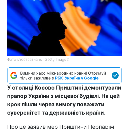
Фото ілюстративне (Getty Images)
Вимкни хаос міжнародних новин! Отримуй
тільки важливе з
РБК-Україна у Google
У столиці Косово Приштині демонтували
прапор України з місцевої будівлі. На цей
крок пішли через вимогу поважати
суверенітет та державність країни.
Про це заявив мер Приштини Перпарім