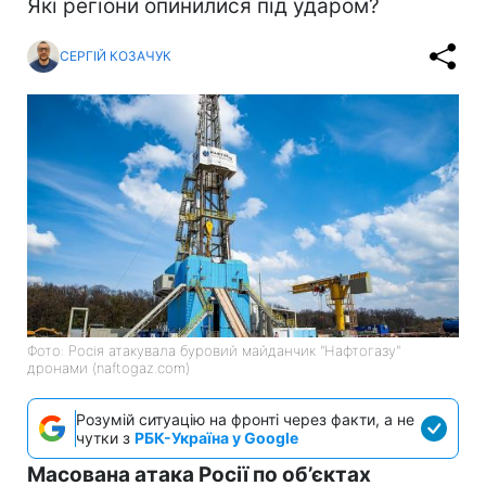
Які регіони опинилися під ударом?
СЕРГІЙ КОЗАЧУК
Фото: Росія атакувала буровий майданчик "Нафтогазу"
дронами (naftogaz.com)
Розумій ситуацію на фронті через факти, а не
чутки з
РБК-Україна у Google
Масована атака Росії по об’єктах