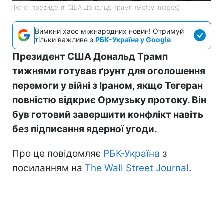
Фото: президент США Дональд Трамп (Getty Images)
Вимкни хаос міжнародних новин! Отримуй
тільки важливе з
РБК-Україна у Google
Президент США Дональд Трамп
тижнями готував ґрунт для оголошення
перемоги у війні з Іраном, якщо Тегеран
повністю відкриє Ормузьку протоку. Він
був готовий завершити конфлікт навіть
без підписання ядерної угоди.
Про це повідомляє
РБК-Україна
з
посиланням на
The Wall Street Journal
.