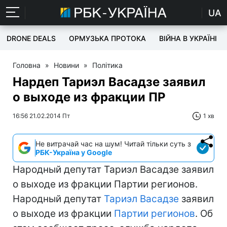
UA
DRONE DEALS
ОРМУЗЬКА ПРОТОКА
ВІЙНА В УКРАЇНІ
Головна
»
Новини
»
Політика
Нардеп Тариэл Васадзе заявил
о выходе из фракции ПР
16:56 21.02.2014 Пт
1 хв
Не витрачай час на шум! Читай тільки суть з
РБК-Україна у Google
Народный депутат Тариэл Васадзе заявил
о выходе из фракции Партии регионов.
Народный депутат
Тариэл Васадзе
заявил
о выходе из фракции
Партии регионов
. Об