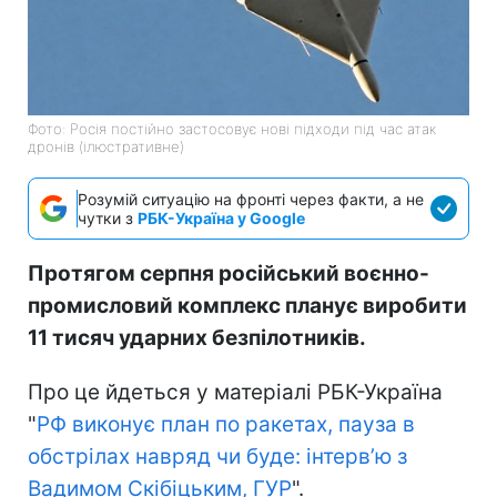
Фото: Росія постійно застосовує нові підходи під час атак
дронів (ілюстративне)
Розумій ситуацію на фронті через факти, а не
чутки з
РБК-Україна у Google
Протягом серпня російський воєнно-
промисловий комплекс планує виробити
11 тисяч ударних безпілотників.
Про це йдеться у матеріалі РБК-Україна
"
РФ виконує план по ракетах, пауза в
обстрілах навряд чи буде: інтервʼю з
Вадимом Скібіцьким, ГУР
".