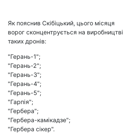
Як пояснив Скібіцький, цього місяця
ворог сконцентрується на виробництві
таких дронів:
"Герань-1";
"Герань-2";
"Герань-3";
"Герань-4";
"Герань-5";
"Гарпія";
"Гербера";
"Гербера-камікадзе";
"Гербера сікер".