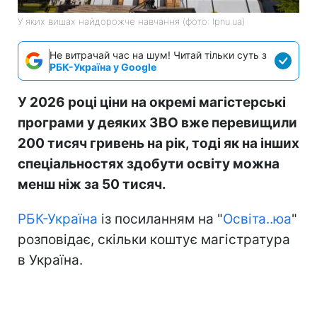
У яких вишах найдорожче навчання (фото: lpnu.ua)
Не витрачай час на шум! Читай тільки суть з
РБК-Україна у Google
У 2026 році ціни на окремі магістерські
програми у деяких ЗВО вже перевищили
200 тисяч гривень на рік, тоді як на інших
спеціальностях здобути освіту можна
менш ніж за 50 тисяч.
РБК-Україна
із посиланням на "
Освіта..юа
"
розповідає, скільки коштує магістратура
в Україна.