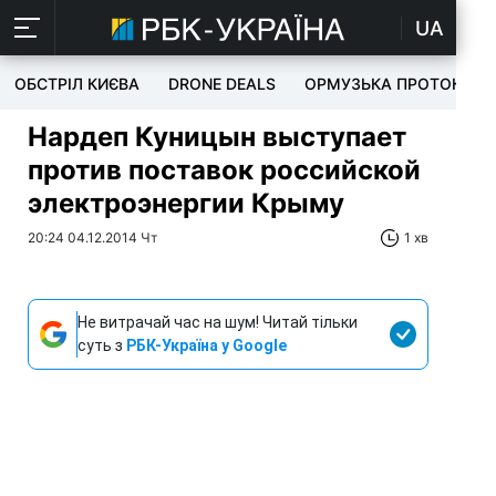
UA
ОБСТРІЛ КИЄВА
DRONE DEALS
ОРМУЗЬКА ПРОТОКА
Нардеп Куницын выступает
против поставок российской
электроэнергии Крыму
20:24 04.12.2014 Чт
1 хв
Не витрачай час на шум! Читай тільки
суть з
РБК-Україна у Google