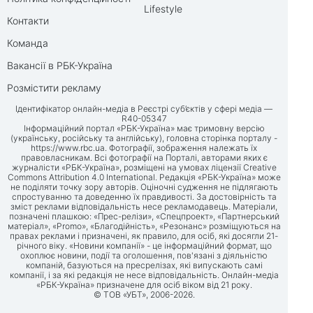
Lifestyle
Контакти
Команда
Вакансії в РБК-Україна
Розмістити рекламу
Ідентифікатор онлайн-медіа в Реєстрі суб’єктів у сфері медіа —
R40-05347
Інформаційний портал «РБК-Україна» має тримовну версію
(українську, російську та англійську), головна сторінка порталу -
https://www.rbc.ua
. Фотографії, зображення належать їх
правовласникам. Всі фотографії на Порталі, авторами яких є
журналісти «РБК-Україна», розміщені на умовах ліцензії Creative
Commons Attribution 4.0 International. Редакція «РБК-Україна» може
не поділяти точку зору авторів. Оціночні судження не підлягають
спростуванню та доведенню їх правдивості. За достовірність та
зміст реклами відповідальність несе рекламодавець. Матеріали,
позначені плашкою: «Прес-релізи», «Спецпроект», «Партнерський
матеріал», «Promo», «Благодійність», «Резонанс» розміщуються на
правах реклами і призначені, як правило, для осіб, які досягли 21-
річного віку. «Новини компанії» - це інформаційний формат, що
охоплює новини, події та оголошення, пов'язані з діяльністю
компаній, базуються на пресрелізах, які випускають самі
компанії, і за які редакція не несе відповідальність. Онлайн-медіа
«РБК-Україна» призначене для осіб віком від 21 року.
© ТОВ «УБТ», 2006-2026.