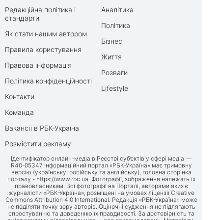
Редакційна політика і
Аналітика
стандарти
Політика
Як стати нашим автором
Бізнес
Правила користування
Життя
Правова інформація
Розваги
Політика конфіденційності
Lifestyle
Контакти
Команда
Вакансії в РБК-Україна
Розмістити рекламу
Ідентифікатор онлайн-медіа в Реєстрі суб’єктів у сфері медіа —
R40-05347 Інформаційний портал «РБК-Україна» має тримовну
версію (українську, російську та англійську), головна сторінка
порталу -
https://www.rbc.ua
. Фотографії, зображення належать їх
правовласникам. Всі фотографії на Порталі, авторами яких є
журналісти «РБК-Україна», розміщені на умовах ліцензії Creative
Commons Attribution 4.0 International. Редакція «РБК-Україна» може
не поділяти точку зору авторів. Оціночні судження не підлягають
спростуванню та доведенню їх правдивості. За достовірність та