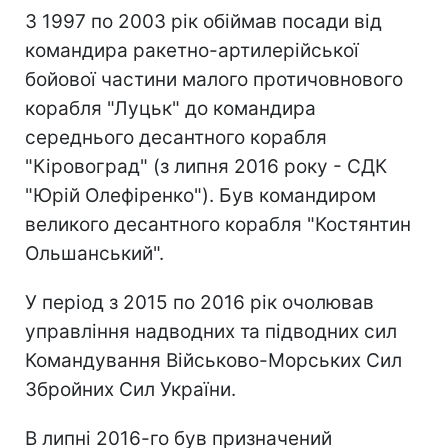
З 1997 по 2003 рік обіймав посади від
командира ракетно-артилерійської
бойової частини малого протичовнового
корабля "Луцьк" до командира
середнього десантного корабля
"Кіровоград" (з липня 2016 року - СДК
"Юрій Олефіренко"). Був командиром
великого десантного корабля "Костянтин
Ольшанський".
У період з 2015 по 2016 рік очолював
управління надводних та підводних сил
Командування Військово-Морських Сил
Збройних Сил України.
В липні 2016-го був призначений