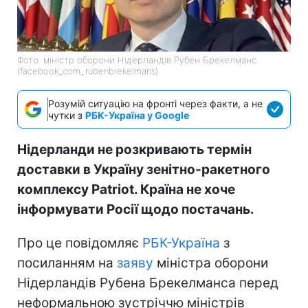
Фото: міністр оборони Нідерландів Рубен Брекелманс
(facebook_com_rubenbrekelmans)
Розумій ситуацію на фронті через факти, а не
чутки з
РБК-Україна у Google
Нідерланди не розкривають термін
доставки в Україну зенітно-ракетного
комплексу Patriot. Країна не хоче
інформувати Росії щодо постачань.
Про це повідомляє
РБК-Україна
з
посиланням на
заяву
міністра оборони
Нідерландів Рубена Брекелманса перед
неформальною зустріччю міністрів