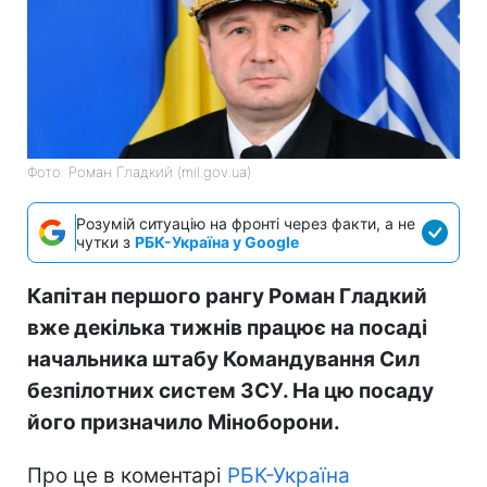
Фото: Роман Гладкий (mil.gov.ua)
Розумій ситуацію на фронті через факти, а не
чутки з
РБК-Україна у Google
Капітан першого рангу Роман Гладкий
вже декілька тижнів працює на посаді
начальника штабу Командування Сил
безпілотних систем ЗСУ. На цю посаду
його призначило Міноборони.
Про це в коментарі
РБК-Україна