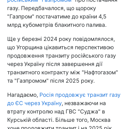
газу. Передбачалося, що щороку
"Газпром" постачатиме до країни 4,5
млрд кубометрів блакитного палива.
Ще у березні 2024 року повідомлялося,
що Угорщина цікавиться перспективою
продовження транзиту російського газу
через Україну після завершення дії
транзитного контракту між "Нафтогазом"
та "Газпромом" після 2025 року.
Нагадаємо,
Росія продовжує транзит газу
до ЄС через Україну
, незважаючи на
втрату контролю над ГВС "Суджа" в
Курській області. Більше того, Москва
хоче продовжити транзит і на 2025 рік,