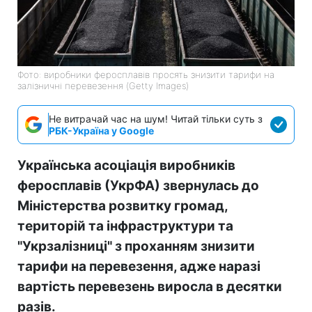
Фото: виробники феросплавів просять знизити тарифи на
залізничні перевезення (Getty Images)
Не витрачай час на шум! Читай тільки суть з
РБК-Україна у Google
Українська асоціація виробників
феросплавів (УкрФА) звернулась до
Міністерства розвитку громад,
територій та інфраструктури та
"Укрзалізниці" з проханням знизити
тарифи на перевезення, адже наразі
вартість перевезень виросла в десятки
разів.