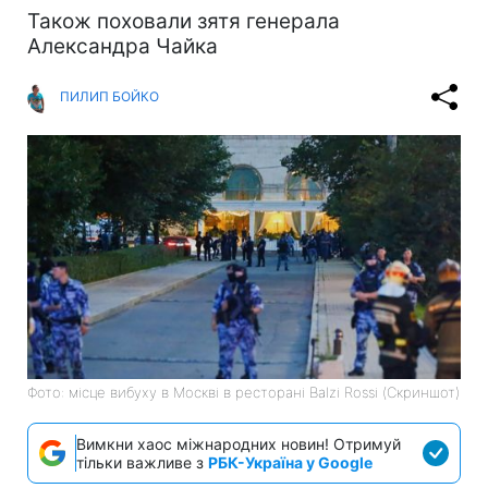
Також поховали зятя генерала
Александра Чайка
ПИЛИП БОЙКО
Фото: місце вибуху в Москві в ресторані Balzi Rossi (Скриншот)
Вимкни хаос міжнародних новин! Отримуй
тільки важливе з
РБК-Україна у Google