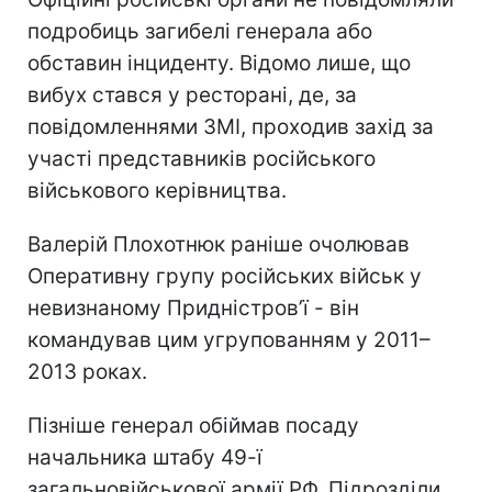
подробиць загибелі генерала або
обставин інциденту. Відомо лише, що
вибух стався у ресторані, де, за
повідомленнями ЗМІ, проходив захід за
участі представників російського
військового керівництва.
Валерій Плохотнюк раніше очолював
Оперативну групу російських військ у
невизнаному Придністров’ї - він
командував цим угрупованням у 2011–
2013 роках.
Пізніше генерал обіймав посаду
начальника штабу 49-ї
загальновійськової армії РФ. Підрозділи