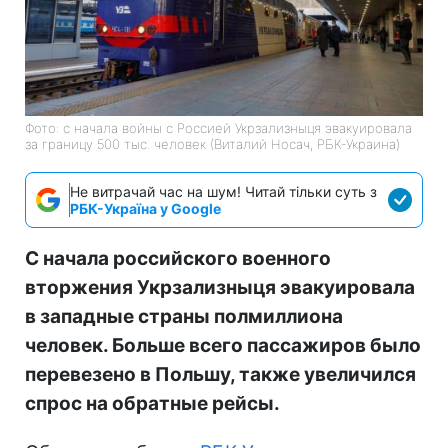
Фото: с начала войны с Россией Укрзализныця эвакуировала
за границу 500 тыс. человек (Виталий Носач, РБК-Украина)
Не витрачай час на шум! Читай тільки суть з
РБК-Україна у Google
С начала российского военного
вторжения Укрзализныця эвакуировала
в западные страны полмиллиона
человек. Больше всего пассажиров было
перевезено в Польшу, также увеличился
спрос на обратные рейсы.