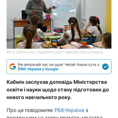
Фото: вчителька у підземній школі Харкова (Getty Images)
Не витрачай час на шум! Читай тільки суть з
РБК-Україна у Google
Кабмін заслухав доповідь Міністерства
освіти і науки щодо стану підготовки до
нового навчального року.
Про це повідомляє
РБК-Україна
з
посиланням на заяву прем'єр-міністра