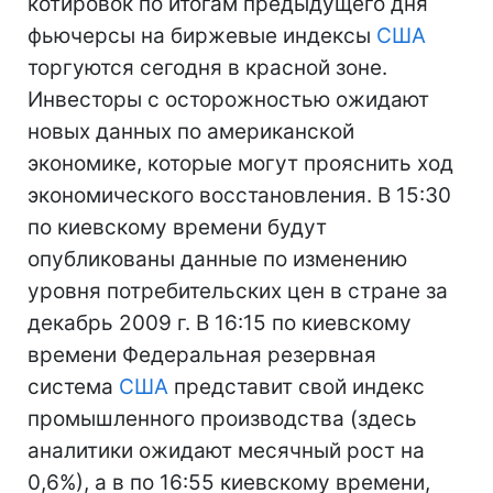
котировок по итогам предыдущего дня
фьючерсы на биржевые индексы
США
торгуются сегодня в красной зоне.
Инвесторы с осторожностью ожидают
новых данных по американской
экономике, которые могут прояснить ход
экономического восстановления. В 15:30
по киевскому времени будут
опубликованы данные по изменению
уровня потребительских цен в стране за
декабрь 2009 г. В 16:15 по киевскому
времени Федеральная резервная
система
США
представит свой индекс
промышленного производства (здесь
аналитики ожидают месячный рост на
0,6%), а в по 16:55 киевскому времени,