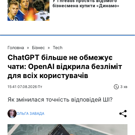
Головна
»
Бізнес
»
Tech
ChatGPT більше не обмежує
чати: OpenAI відкрила безліміт
для всіх користувачів
15:41 07.08.2026 Пт
3 хв
Як змінилася точність відповідей ШІ?
ОЛЬГА ЗАВАДА