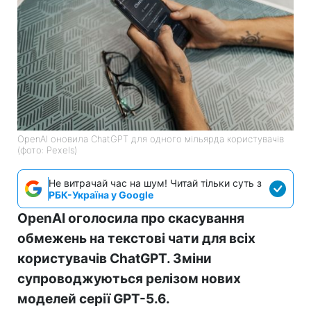
OpenAI оновила ChatGPT для одного мільярда користувачів
(фото: Pexels)
Не витрачай час на шум! Читай тільки суть з
РБК-Україна у Google
OpenAI оголосила про скасування
обмежень на текстові чати для всіх
користувачів ChatGPT. Зміни
супроводжуються релізом нових
моделей серії GPT-5.6.