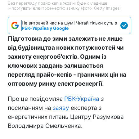
Без перегляду прайс-кепів Україні буде складніше
імпортувати електроенергію взимку (фото: Getty Images)
Не витрачай час на шум! Читай тільки суть з
РБК-Україна у Google
Підготовка до зими залежить не лише
від будівництва нових потужностей чи
захисту енергооб'єктів. Одним із
ключових завдань залишається
перегляд прайс-кепів - граничних цін на
оптовому ринку електроенергії.
Про це повідомляє
РБК-Україна
з
посиланням на
заяву
експерта з
енергетичних питань Центру Разумкова
Володимира Омельченка.