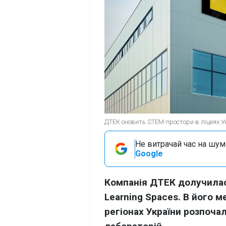
ДТЕК оновить STEM-простори в ліцеях Ук
Не витрачай час на шум!
Google
Компанія ДТЕК долучилас
Learning Spaces. В його м
регіонах України розпоча