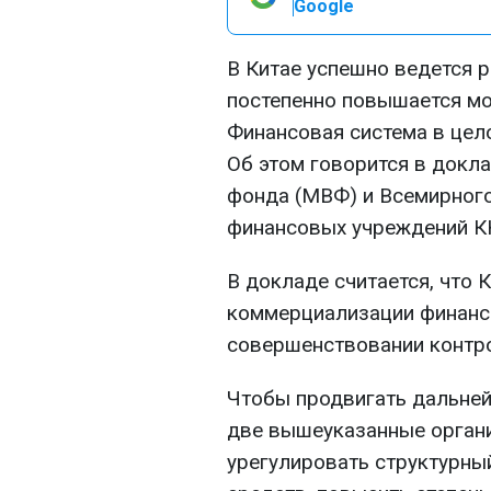
Google
В Китае успешно ведется 
постепенно повышается м
Финансовая система в цел
Об этом говорится в док
фонда (МВФ) и Всемирного 
финансовых учреждений КН
В докладе считается, что 
коммерциализации финанс
совершенствовании контро
Чтобы продвигать дальней
две вышеуказанные орган
урегулировать структурны