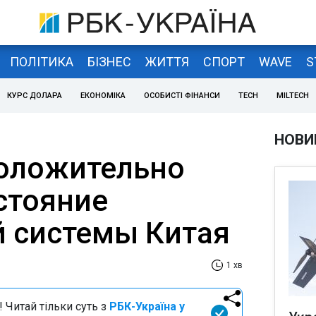
ПОЛІТИКА
БІЗНЕС
ЖИТТЯ
СПОРТ
WAVE
S
КУРС ДОЛАРА
ЕКОНОМІКА
ОСОБИСТІ ФІНАНСИ
TECH
MILTECH
НОВИ
оложительно
стояние
 системы Китая
1 хв
 Читай тільки суть з
РБК-Україна у