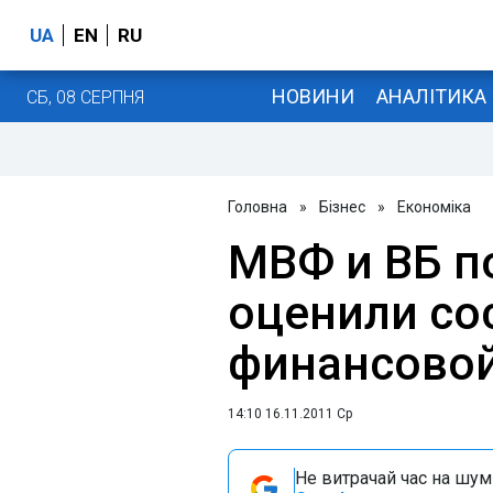
UA
EN
RU
НОВИНИ
АНАЛІТИКА
СБ, 08 СЕРПНЯ
Головна
»
Бізнес
»
Економіка
МВФ и ВБ п
оценили со
финансовой
14:10 16.11.2011 Ср
Не витрачай час на шум!