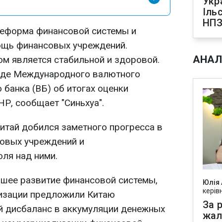
Укр
Іль
НПЗ
реформа финансовой системы и
ощь финансовых учреждений.
АНАЛ
ом является стабильной и здоровой.
ладе Международного валютного
банка (ВБ) об итогах оценки
Р, сообщает "Синьхуа".
Китай добился заметного прогресса в
овых учреждений и
ля над ними.
шее развитие финансовой системы,
Юлія
керів
изации предложили Китаю
За р
й дисбаланс в аккумуляции денежных
жал