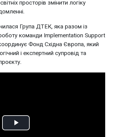
вітніх просторів змінити логіку
домленні.
чилася Група ДТЕК, яка разом із
роботу команди Implementation Support
координує Фонд Східна Європа, який
гічний і експертний супровід та
проєкту.
Play