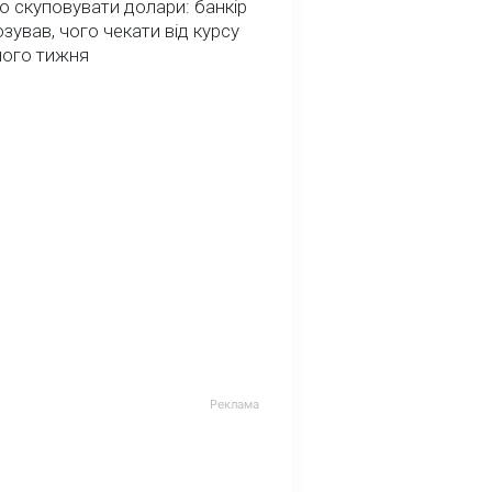
о скуповувати долари: банкір
зував, чого чекати від курсу
ного тижня