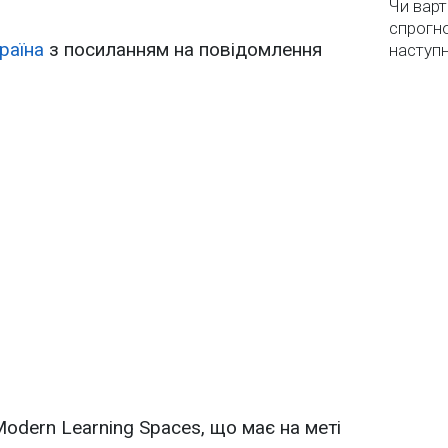
Чи варт
спрогно
раїна
з посиланням на повідомлення
наступ
Modern Learning Spaces, що має на меті