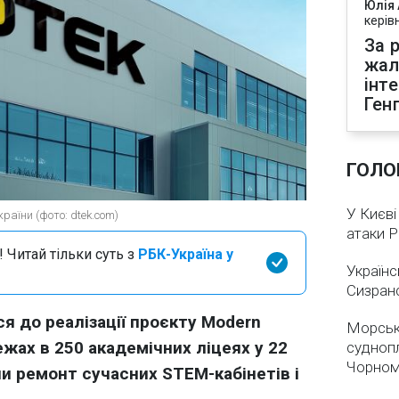
Юлія
керів
За р
жал
інт
Ген
ГОЛО
У Києві
раїни (фото: dtek.com)
атаки 
 Читай тільки суть з
РБК-Україна у
Українс
Сизран
я до реалізації проєкту Modern
Морськ
ежах в 250 академічних ліцеях у 22
суднопл
Чорном
ли ремонт сучасних STEM-кабінетів і