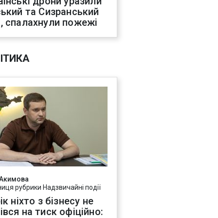
аїнські дрони уразили
ський та Сизранський
, спалахнули пожежі
ІТИКА
 Акимова
ниця рубрики Надзвичайні події
ік ніхто з бізнесу не
івся на тиск офіційно: