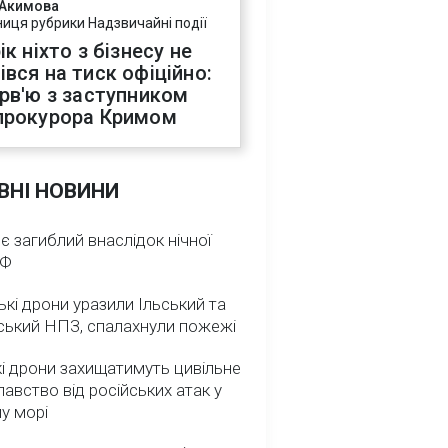
 Акимова
ниця рубрики Надзвичайні події
ік ніхто з бізнесу не
івся на тиск офіційно:
ерв'ю з заступником
прокурора Кримом
ВНІ НОВИНИ
 є загиблий внаслідок нічної
РФ
ькі дрони уразили Ільський та
ський НПЗ, спалахнули пожежі
і дрони захищатимуть цивільне
авство від російських атак у
у морі