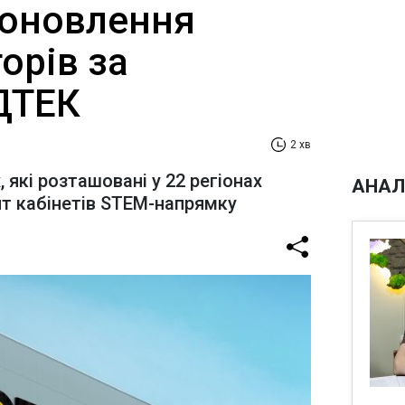
 оновлення
орів за
ТЕК​‌
2 хв
, які розташовані у 22 регіонах
АНАЛ
нт кабінетів STEM-напрямку