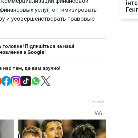
ь коммерциализации финансовой
інт
Ген
 финансовых услуг, оптимизировать
ру и усовершенствовать правовые
ь головне! Підпишіться на наші
новлення в Google!
 нас там, де вам зручно!