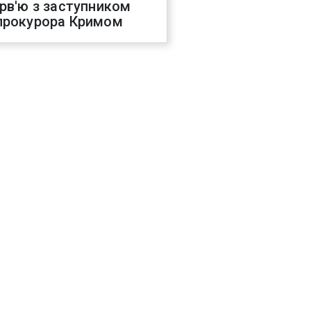
ерв'ю з заступником
прокурора Кримом