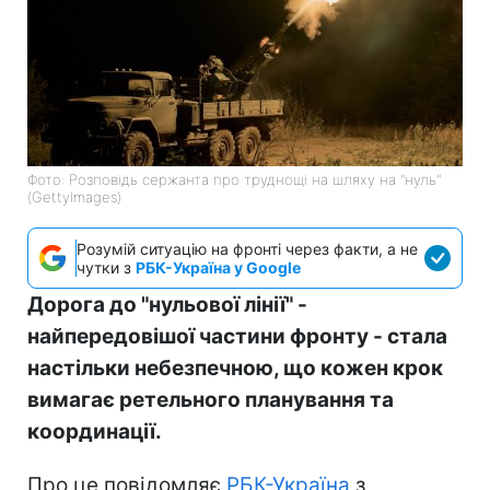
Фото: Розповідь сержанта про труднощі на шляху на "нуль"
(GettyImages)
Розумій ситуацію на фронті через факти, а не
чутки з
РБК-Україна у Google
Дорога до "нульової лінії" -
найпередовішої частини фронту - стала
настільки небезпечною, що кожен крок
вимагає ретельного планування та
координації.
Про це повідомляє
РБК-Україна
з