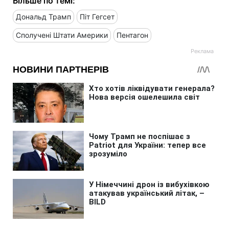
Більше по темі:
Дональд Трамп
Піт Гегсет
Сполучені Штати Америки
Пентагон