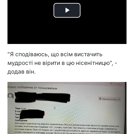
Play
Video
"Я сподіваюсь, що всім вистачить
мудрості не вірити в цю нісенітницю", -
додав він.