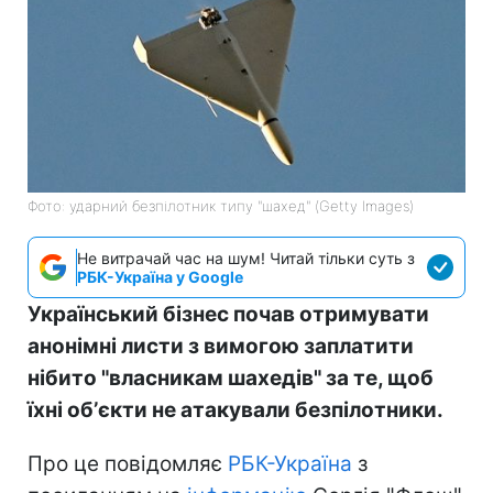
Фото: ударний безпілотник типу "шахед" (Getty Images)
Не витрачай час на шум! Читай тільки суть з
РБК-Україна у Google
Український бізнес почав отримувати
анонімні листи з вимогою заплатити
нібито "власникам шахедів" за те, щоб
їхні обʼєкти не атакували безпілотники.
Про це повідомляє
РБК-Україна
з