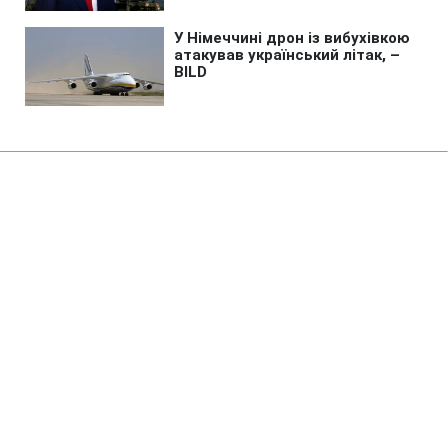
Головна
»
Бізнес
Росія знищила склади з
продукцією JTI та Imperial
Brands, - ЗМІ
21:11 06.08.2026 Чт
2 хв
В Imperial Brands збитки від російських
ударів оцінили у десятки мільйонів
гривень