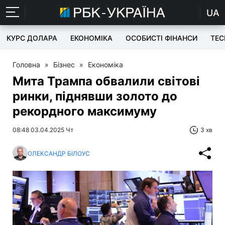
UA
КУРС ДОЛАРА
ЕКОНОМІКА
ОСОБИСТІ ФІНАНСИ
TEC
Головна
»
Бізнес
»
Економіка
Мита Трампа обвалили світові
ринки, піднявши золото до
рекордного максимуму
08:48 03.04.2025 Чт
3 хв
ОЛЕКСАНДР БІЛОУС