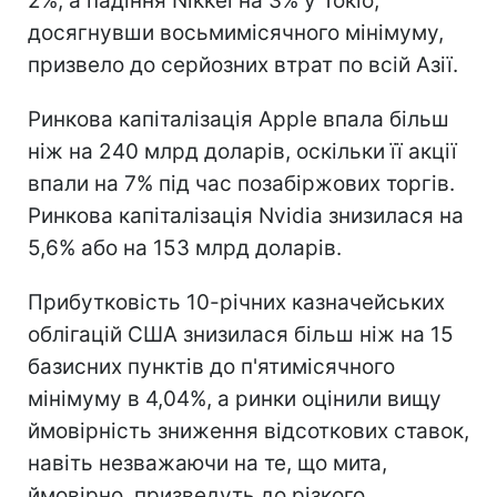
2%, а падіння Nikkei на 3% у Токіо,
досягнувши восьмимісячного мінімуму,
призвело до серйозних втрат по всій Азії.
Ринкова капіталізація Apple впала більш
ніж на 240 млрд доларів, оскільки її акції
впали на 7% під час позабіржових торгів.
Ринкова капіталізація Nvidia знизилася на
5,6% або на 153 млрд доларів.
Прибутковість 10-річних казначейських
облігацій США знизилася більш ніж на 15
базисних пунктів до п'ятимісячного
мінімуму в 4,04%, а ринки оцінили вищу
ймовірність зниження відсоткових ставок,
навіть незважаючи на те, що мита,
ймовірно, призведуть до різкого