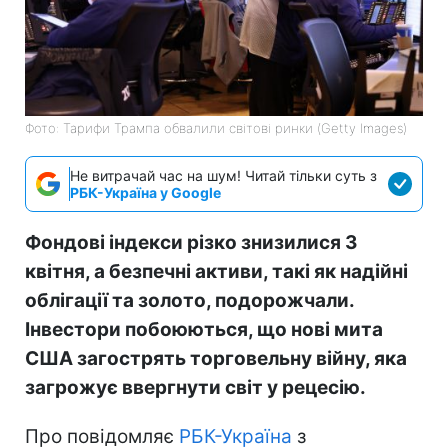
Фото: Тарифи Трампа обвалили світові ринки (Getty Images)
Не витрачай час на шум! Читай тільки суть з
РБК-Україна у Google
Фондові індекси різко знизилися 3
квітня, а безпечні активи, такі як надійні
облігації та золото, подорожчали.
Інвестори побоюються, що нові мита
США загострять торговельну війну, яка
загрожує ввергнути світ у рецесію.
Про повідомляє
РБК-Україна
з