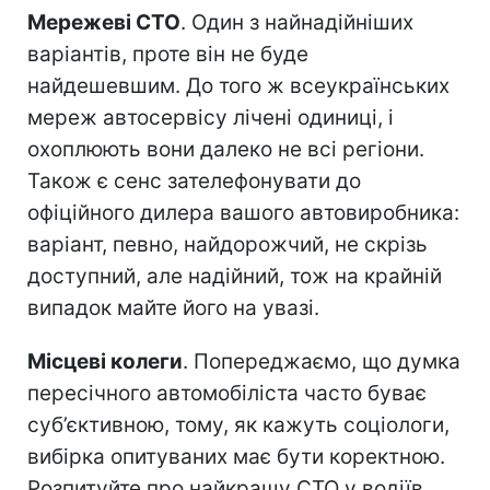
Мережеві СТО
. Один з найнадійніших
варіантів, проте він не буде
найдешевшим. До того ж всеукраїнських
мереж автосервісу лічені одиниці, і
охоплюють вони далеко не всі регіони.
Також є сенс зателефонувати до
офіційного дилера вашого автовиробника:
варіант, певно, найдорожчий, не скрізь
доступний, але надійний, тож на крайній
випадок майте його на увазі.
Місцеві колеги
. Попереджаємо, що думка
пересічного автомобіліста часто буває
суб’єктивною, тому, як кажуть соціологи,
вибірка опитуваних має бути коректною.
Розпитуйте про найкращу СТО у водіїв