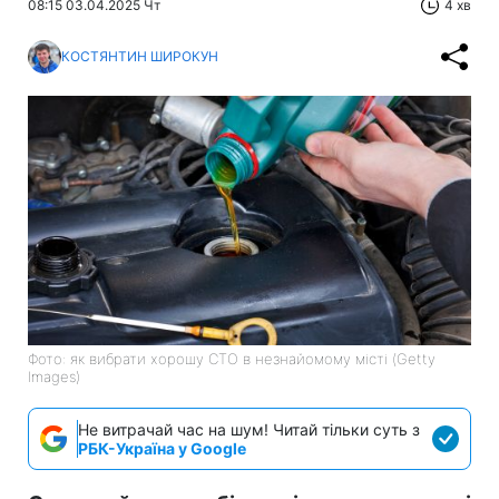
08:15 03.04.2025 Чт
4 хв
КОСТЯНТИН ШИРОКУН
Фото: як вибрати хорошу СТО в незнайомому місті (Getty
Images)
Не витрачай час на шум! Читай тільки суть з
РБК-Україна у Google