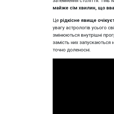
затемнення століття. Тінь
майже сім хвилин, що в
Це
рідкісне явище очікує
увагу астрологів усього сві
змінюються внутрішні прогр
замість них запускаються н
точно доленосні.