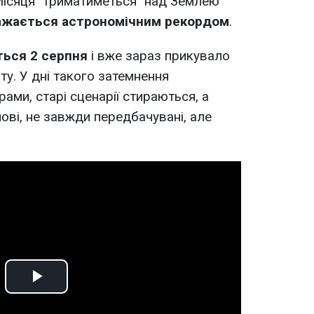
 Місяця "триматиметься" над Землею
важається астрономічним рекордом
.
ться 2 серпня
і вже зараз прикувало
ту. У дні такого затемнення
ами, старі сценарії стираються, а
ові, не завжди передбачувані, але
Play