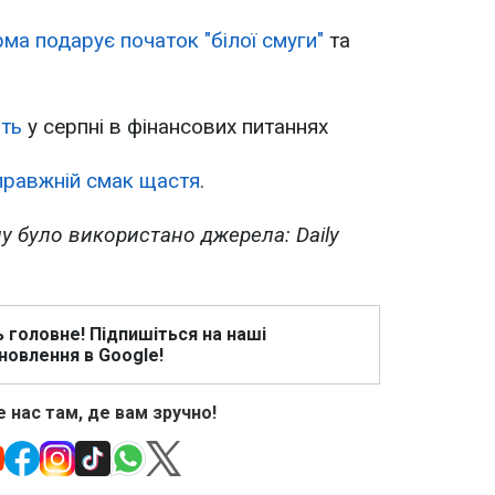
ма подарує початок "білої смуги"
та
ть
у серпні в фінансових питаннях
правжній смак щастя
.
лу було використано джерела: Daily
ь головне! Підпишіться на наші
новлення в Google!
 нас там, де вам зручно!