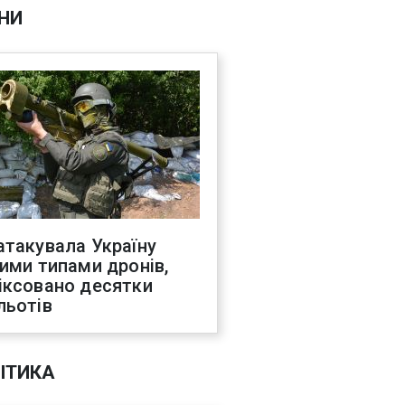
НИ
атакувала Україну
ними типами дронів,
іксовано десятки
льотів
ІТИКА