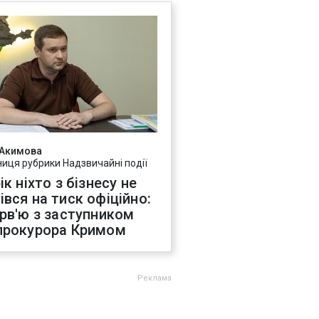
 Акимова
ниця рубрики Надзвичайні події
ік ніхто з бізнесу не
івся на тиск офіційно:
ерв'ю з заступником
прокурора Кримом