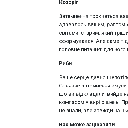
Козоріг
Затемнення торкнеться ваш
здавалось вічним, раптом х
світами: старим, який тріщи
сформувався. Але саме під
головне питання: для чого 
Риби
Ваше серце давно шепотіло 
Сонячне затемнення змусить
що ви відкладали, вийде на
компасом у вирі рішень. Пр
не знали, але завжди на нь
Вас може зацікавити