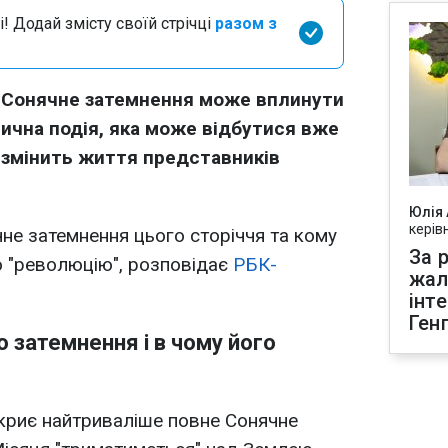
і! Додай змісту своїй стрічці
разом з
 Сонячне затемнення може вплинути
тична подія, яка може відбутися вже
 змінить життя представників
Юлія
керів
не затемнення цього сторіччя та кому
За р
ю "революцію", розповідає
РБК-
жал
інт
Ген
 затемнення і в чому його
криє найтриваліше повне Сонячне