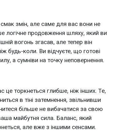
 смак змін, але саме для вас вони не
ше логічне продовження шляху, який ви
ішній вогонь згасав, але тепер він
іж будь-коли. Ви відчуєте, що готові
илу, а сумніви на точку неповернення.
ас це торкнеться глибше, ніж інших. Те,
ниться в тіні затемнення, звільнивши
вчитеся більше не вибачатися за свою
 ваша майбутня сила. Баланс, який
неться, але вже з іншими сенсами.