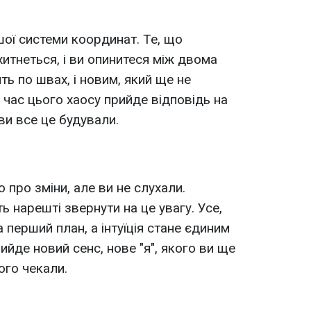
ої системи координат. Те, що
итнеться, і ви опинитеся між двома
ть по швах, і новим, який ще не
 час цього хаосу прийде відповідь на
ви все це будували.
про зміни, але ви не слухали.
 нарешті звернути на це увагу. Усе,
 перший план, а інтуїція стане єдиним
ийде новий сенс, нове "я", якого ви ще
ого чекали.