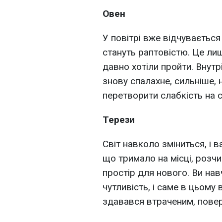
Овен
У повітрі вже відчувається
стануть раптовістю. Це ли
давно хотіли пройти. Внутр
знову спалахне, сильніше, н
перетворити слабкість на с
Терези
Світ навколо зміниться, і в
що тримало на місці, розчи
простір для нового. Ви на
чутливість, і саме в цьому
здавався втраченим, повер