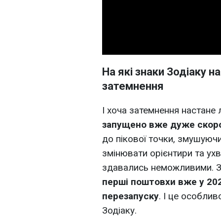
На які знаки Зодіаку 
затемнення
І хоча затемнення настане
запущено вже дуже скор
до пікової точки, змушуючи
змінювати орієнтири та ухв
здавались неможливими. 
перші поштовхи вже у 202
перезапуску
. І це особли
Зодіаку.