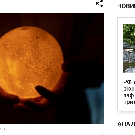
НОВИ
РФ 
різ
заф
при
АНАЛ
epik)