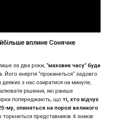
Video
найбільше вплине Сонячне
 лише за два роки,
"маховик часу" буде
о
. Його енергія "прокинеться" задовго
 деяких з нас озиратися на минуле,
алювати рішення, які раніше
Зірки попереджають, що
ті, хто відчує
5-му, опиняться на порозі великого
во торкнеться представників 4 знаків