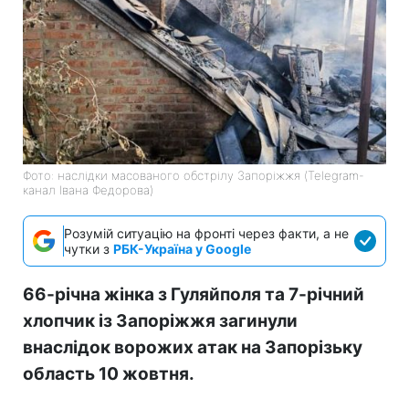
Фото: наслідки масованого обстрілу Запоріжжя (Telegram-
канал Івана Федорова)
Розумій ситуацію на фронті через факти, а не
чутки з
РБК-Україна у Google
66-річна жінка з Гуляйполя та 7-річний
хлопчик із Запоріжжя загинули
внаслідок ворожих атак на Запорізьку
область 10 жовтня.