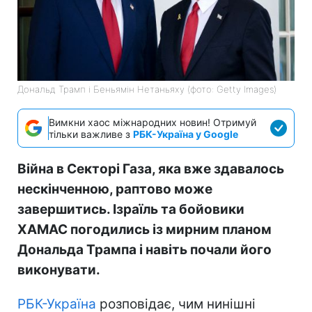
Дональд Трамп і Беньямін Нетаньяху (фото: Getty Images)
Вимкни хаос міжнародних новин! Отримуй
тільки важливе з
РБК-Україна у Google
Війна в Секторі Газа, яка вже здавалось
нескінченною, раптово може
завершитись. Ізраїль та бойовики
ХАМАС погодились із мирним планом
Дональда Трампа і навіть почали його
виконувати.
РБК-Україна
розповідає, чим нинішні