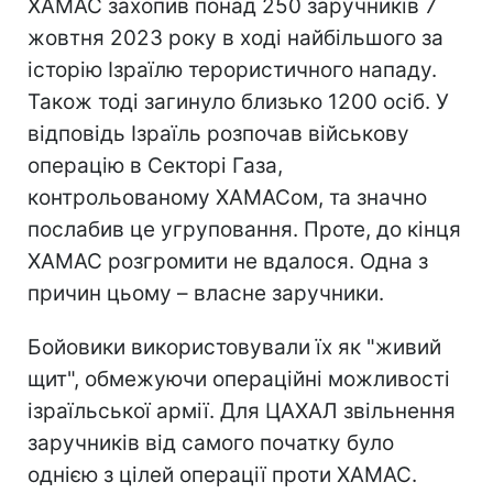
ХАМАС захопив понад 250 заручників 7
жовтня 2023 року в ході найбільшого за
історію Ізраїлю терористичного нападу.
Також тоді загинуло близько 1200 осіб. У
відповідь Ізраїль розпочав військову
операцію в Секторі Газа,
контрольованому ХАМАСом, та значно
послабив це угруповання. Проте, до кінця
ХАМАС розгромити не вдалося. Одна з
причин цьому – власне заручники.
Бойовики використовували їх як "живий
щит", обмежуючи операційні можливості
ізраїльської армії. Для ЦАХАЛ звільнення
заручників від самого початку було
однією з цілей операції проти ХАМАС.