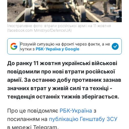
Ілюстративне фото: втрати російської армії на 11 жовтня
(facebook.com MinistryofDefenceUA)
Розумій ситуацію на фронті через факти, а не
чутки з
РБК-Україна у Google
До ранку 11 жовтня українські військові
повідомили про нові втрати російської
армії. За останню добу противник зазнав
значних втрат у живій силі та техніці -
тенденція останніх тижнів зберігається.
Про це повідомляє
РБК-Україна
з
посиланням на
публікацію Генштабу ЗСУ
в мережі Telegram.