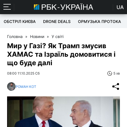
UA
ОБСТРІЛ КИЄВА
DRONE DEALS
ОРМУЗЬКА ПРОТОКА
Головна
»
Новини
»
У світі
Мир у Газі? Як Трамп змусив
ХАМАС та Ізраїль домовитися і
що буде далі
08:00 11.10.2025 Сб
5 хв
РОМАН КОТ