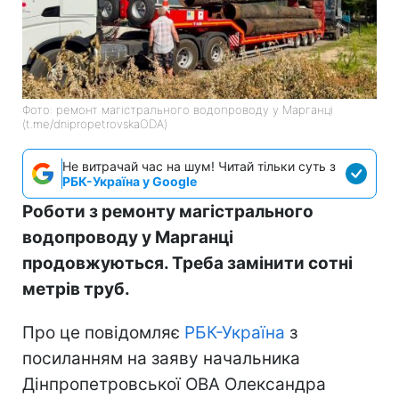
Фото: ремонт магістрального водопроводу у Марганці
(t.me/dnipropetrovskaODA)
Не витрачай час на шум! Читай тільки суть з
РБК-Україна у Google
Роботи з ремонту магістрального
водопроводу у Марганці
продовжуються. Треба замінити сотні
метрів труб.
Про це повідомляє
РБК-Україна
з
посиланням на заяву начальника
Дінпропетровської ОВА Олександра