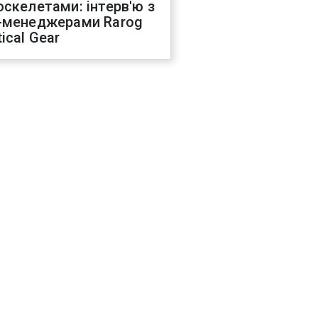
оскелетами: інтерв'ю з
-менеджерами Rarog
ical Gear