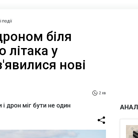
 події
дроном біля
о літака у
з'явилися нові
2 хв
і дрон міг бути не один
АНАЛ