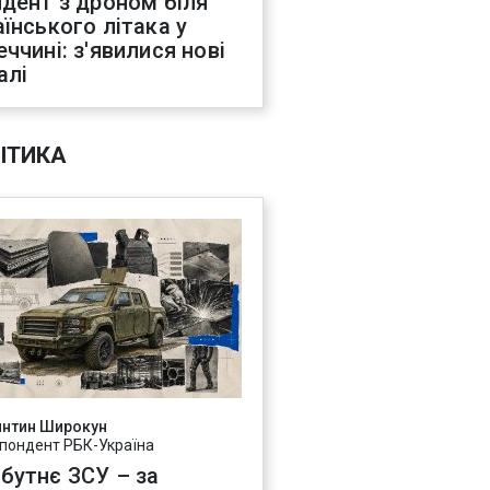
идент з дроном біля
аїнського літака у
еччині: з'явилися нові
алі
ІТИКА
янтин Широкун
пондент РБК-Україна
бутнє ЗСУ – за