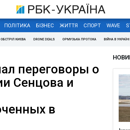
ПОЛІТИКА
БІЗНЕС
ЖИТТЯ
СПОРТ
WAVE
S
ОБСТРІЛ КИЄВА
DRONE DEALS
ОРМУЗЬКА ПРОТОКА
ВІЙНА В УКРАЇНІ
НОВИ
ал переговоры о
и Сенцова и
ченных в