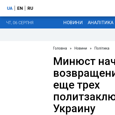
UA
EN
RU
НОВИНИ
АНАЛІТИКА
ЧТ, 06 СЕРПНЯ
Головна
»
Новини
»
Політика
Минюст нач
возвращени
еще трех
политзаклю
Украину