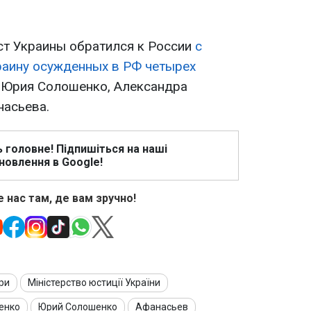
.
т Украины обратился к России
с
раину осужденных в РФ четырех
, Юрия Солошенко, Александра
насьева.
ь головне! Підпишіться на наші
новлення в Google!
 нас там, де вам зручно!
ри
Міністерство юстиції України
енко
Юрий Солошенко
Афанасьев