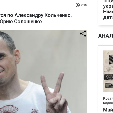
Інц
укр
2 хв
Нім
ся по Александру Кольченко,
дет
 Юрию Солошенко
АНАЛ
Кост
корес
Май