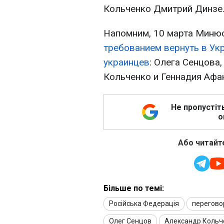
Кольченко Дмитрий Динзе
Напомним, 10 марта
Минюс
требованием вернуть в Ук
украинцев
: Олега Сенцова
Кольченко и Геннадия Афа
Не пропустіт
о
Або читайте
Більше по темі:
Російська Федерація
перегово
Олег Сенцов
Александр Кольч