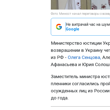
Фото: Минюст начал переговоры о воз
Не витрачай час на шум!
Google
Министерство юстиции Ук
возврашении в Украину че
из РФ -
Олега Сенцова,
Але
Афанасьева и Юрия Солоше
Заместитель министра юст
пленники согласились про
осужденных лиц из России 
до года.