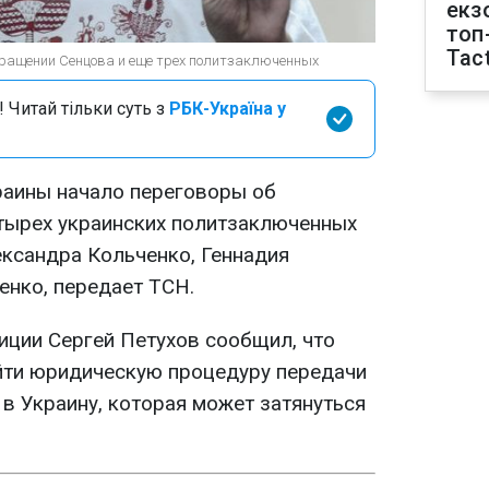
екз
топ
Tact
вращении Сенцова и еще трех политзаключенных
 Читай тільки суть з
РБК-Україна у
раины начало переговоры об
тырех украинских политзаключенных
ксандра Кольченко, Геннадия
нко, передает ТСН.
иции Сергей Петухов сообщил, что
йти юридическую процедуру передачи
в Украину, которая может затянуться