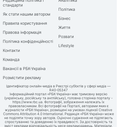
Редакційна політика і
Аналітика
стандарти
Політика
Як стати нашим автором
Бізнес
Правила користування
Життя
Правова інформація
Розваги
Політика конфіденційності
Lifestyle
Контакти
Команда
Вакансії в РБК-Україна
Розмістити рекламу
Ідентифікатор онлайн-медіа в Реєстрі суб’єктів у сфері медіа —
R40-05347
Інформаційний портал «РБК-Україна» має тримовну версію
(українську, російську та англійську), головна сторінка порталу -
https://www.rbc.ua
. Фотографії, зображення належать їх
правовласникам. Всі фотографії на Порталі, авторами яких є
журналісти «РБК-Україна», розміщені на умовах ліцензії Creative
Commons Attribution 4.0 International. Редакція «РБК-Україна» може
не поділяти точку зору авторів. Оціночні судження не підлягають
спростуванню та доведенню їх правдивості. За достовірність та
зміст реклами відповідальність несе рекламодавець. Матеріали,