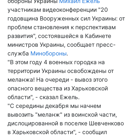
обороны Украины
Михаил Ежель
участникам видеоконференции "20
годовщина Вооруженных сил Украины: от
проблем становления к перспективам
развития", состоявшейся в Кабинете
министров Украины, сообщает пресс-
служба
Минобороны
.
"В этом году 4 военных городка на
территории Украины освобождены от
меланжа! На очереди - вывоз этого
опасного вещества из Харьковской
области", - сказал Ежель.
"С середины декабря мы начнем
вывозить "меланж" из воинской части,
дислоцированной в поселке Шевченково
в Харьковской области", - сообщил