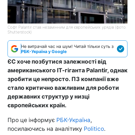
Софт Palantir став незамінним для європейських урядів (фото:
Shutterstock)
Не витрачай час на шум! Читай тільки суть з
РБК-Україна у Google
ЄС хоче позбутися залежності від
американського ІТ-гіганта Palantir, однак
зробити це непросто. ПЗ компанії вже
стало критично важливим для роботи
державних структур у низці
європейських країн.
Про це інформує
РБК-Україна
,
посилаючись на аналітику
Politico
.