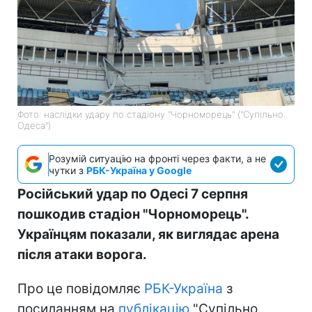
Фото: наслідки удару по стадіону "Чорноморець" ("Супільно.
Одеса")
Розумій ситуацію на фронті через факти, а не
чутки з
РБК-Україна у Google
Російський удар по Одесі 7 серпня
пошкодив стадіон "Чорноморець".
Українцям показали, як виглядає арена
після атаки ворога.
Про це повідомляє
РБК-Україна
з
посиланням на
публікацію
"Супільно.