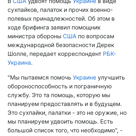
В
США
удвоят помощь
Украине
в виде
сухпайков, палаток и прочих военно-
полевых принадлежностей. Об этом в
ходе брифинга заявил помощник
министра обороны
США
по вопросам
международной безопасности Дерек
Шолле, передает корреспондент
РБК-
Украина
.
"Мы пытаемся помочь
Украине
улучшить
обороноспособность и пограничную
службу. Это та помощь, которую мы
планируем предоставлять и в будущем.
Это сухпайки, палатки - это не оружие, но
мы планируем удвоить помощь. Есть
большой список того, что необходимо", -