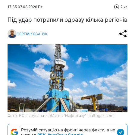
17:35 07.08.2026 Пт
2 хв
Під удар потрапили одразу кілька регіонів
СЕРГІЙ КОЗАЧУК
Фото: РФ атакувала 7 обʼєктів "Нафтогазу" (naftogaz.com)
Розумій ситуацію на фронті через факти, а не
чутки з
РБК-Україна у Google