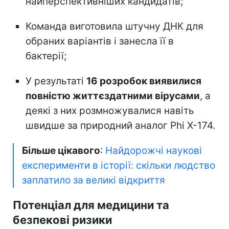
найперспективніших кандидатів;
Команда виготовила штучну ДНК для
обраних варіантів і занесла її в
бактерії;
У результаті
16 розробок виявилися
повністю життєздатними вірусами
, а
деякі з них розмножувалися навіть
швидше за природний аналог Phi X-174.
Більше цікавого
:
Найдорожчі наукові
експерименти в історії: скільки людство
заплатило за великі відкриття
Потенціал для медицини та
безпекові ризики