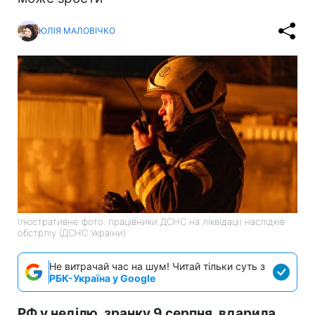
ЮЛІЯ МАЛОВІЧКО
Ілюстративне фото: працівники ДСНС на ліквідації наслідків
обстрліу (ДСНС України)
Не витрачай час на шум! Читай тільки суть з
РБК-Україна у Google
РФ у неділю, зранку 9 серпня, вдарила