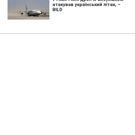
Головна
»
Бізнес
»
Tech
Незвичайний астероїд
приховував таємницю 170
років: телескопи розкрили
правду
08:11 09.08.2026 Нд
2 хв
Які властивості унікального космічного
тіла?
ОЛЬГА ЗАВАДА