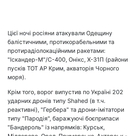
Цієї ночі росіяни атакували Одещину
балістичними, протикорабельними та
протирадіолокаційними ракетами:
"Іскандер-М"/С-400, Онікс, Х-31П (райони
пусків ТОТ АР Крим, акваторія Чорного
моря).
Крім того, ворог випустив по Україні 202
ударних дронів типу Shahed (в т.ч.
реактивні), "Гербера" та дрони-імітатори
типу "Пародія", баражуючі боєприпаси
"Бандероль" із напрямків: Курськ,