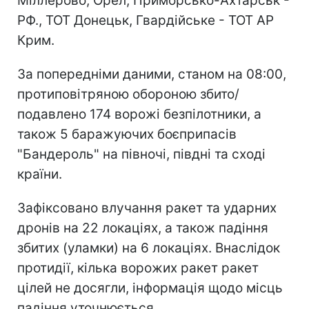
Міллерово, Орел, Приморсько-Ахтарськ -
РФ., ТОТ Донецьк, Гвардійське - ТОТ АР
Крим.
За попередніми даними, станом на 08:00,
протиповітряною обороною збито/
подавлено 174 ворожі безпілотники, а
також 5 баражуючих боєприпасів
"Бандероль" на півночі, півдні та сході
країни.
Зафіксовано влучання ракет та ударних
дронів на 22 локаціях, а також падіння
збитих (уламки) на 6 локаціях. Внаслідок
протидії, кілька ворожих ракет ракет
цілей не досягли, інформація щодо місць
падіння уточнюється.