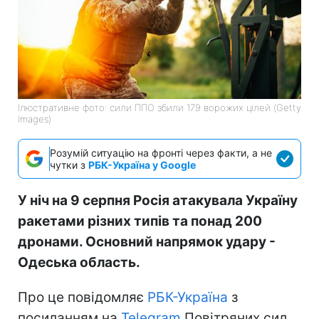
Ілюстративне фото: сили ППО збили 179 ворожих цілей (Getty
Images)
Розумій ситуацію на фронті через факти, а не
чутки з
РБК-Україна у Google
У ніч на 9 серпня Росія атакувала Україну
ракетами різних типів та понад 200
дронами. Основний напрямок удару -
Одеська область.
Про це повідомляє
РБК-Україна
з
посиланням на
Telegram
Повітряних сил