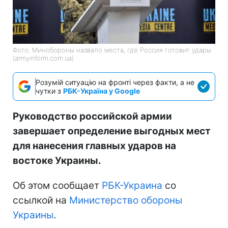
Фото: Минобороны назвало места, где Россия готовит удары
(armyinform.com.ua)
Розумій ситуацію на фронті через факти, а не
чутки з
РБК-Україна у Google
Руководство российской армии
завершает определение выгодных мест
для нанесения главных ударов на
востоке Украины.
Об этом сообщает
РБК-Украина
со
ссылкой на
Министерство обороны
Украины
.