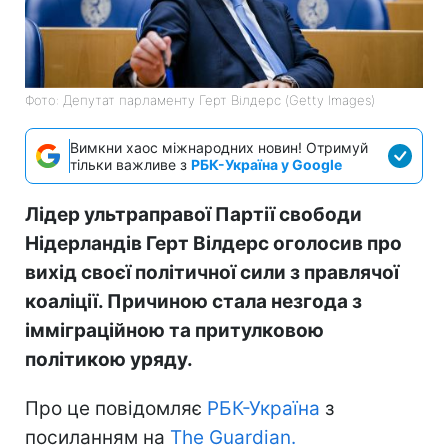
Фото: Депутат парламенту Герт Вілдерс (Getty Images)
Вимкни хаос міжнародних новин! Отримуй
тільки важливе з
РБК-Україна у Google
Лідер ультраправої Партії свободи
Нідерландів Герт Вілдерс оголосив про
вихід своєї політичної сили з правлячої
коаліції. Причиною стала незгода з
імміграційною та притулковою
політикою уряду.
Про це повідомляє
РБК-Україна
з
посиланням на
The Guardian.