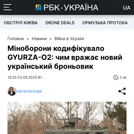
UA
ОБСТРІЛ КИЄВА
DRONE DEALS
ОРМУЗЬКА ПРОТОКА
Головна
»
Новини
»
Війна в Україні
Міноборони кодифікувало
GYURZA-O2: чим вражає новий
український броньовик
16:25 03.06.2025 Вт
2 хв
НАТАЛІЯ КАВА