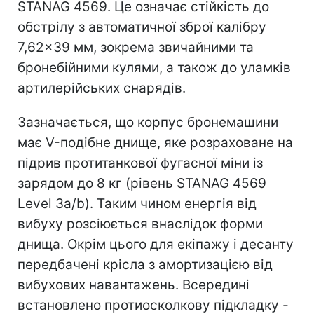
STANAG 4569. Це означає стійкість до
обстрілу з автоматичної зброї калібру
7,62×39 мм, зокрема звичайними та
бронебійними кулями, а також до уламків
артилерійських снарядів.
Зазначається, що корпус бронемашини
має V-подібне днище, яке розраховане на
підрив протитанкової фугасної міни із
зарядом до 8 кг (рівень STANAG 4569
Level 3a/b). Таким чином енергія від
вибуху розсіюється внаслідок форми
днища. Окрім цього для екіпажу і десанту
передбачені крісла з амортизацією від
вибухових навантажень. Всередині
встановлено протиосколкову підкладку -