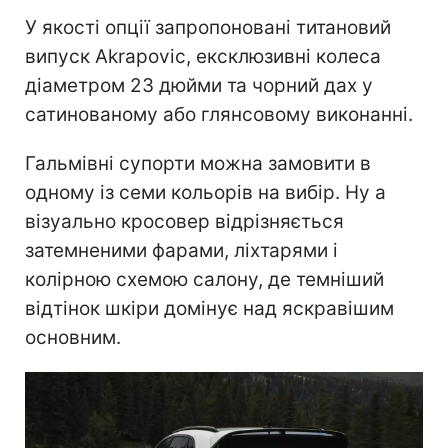
У якості опції запропоновані титановий
випуск Akrapovic, ексклюзивні колеса
діаметром 23 дюйми та чорний дах у
сатинованому або глянсовому виконанні.
Гальмівні супорти можна замовити в
одному із семи кольорів на вибір. Ну а
візуально кросовер відрізняється
затемненими фарами, ліхтарями і
колірною схемою салону, де темніший
відтінок шкіри домінує над яскравішим
основним.