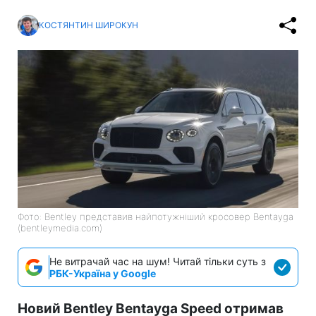
КОСТЯНТИН ШИРОКУН
Фото: Bentley представив найпотужніший кросовер Bentayga
(bentleymedia.com)
Не витрачай час на шум! Читай тільки суть з
РБК-Україна у Google
Новий Bentley Bentayga Speed ​​отримав