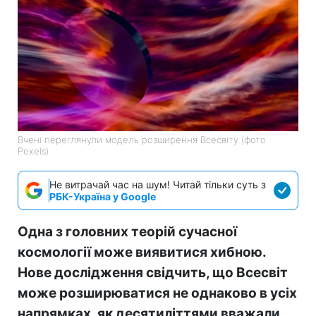
Вчені переглянули модель розширення Всесвіту (фото:
Pexels)
Не витрачай час на шум! Читай тільки суть з
РБК-Україна у Google
Одна з головних теорій сучасної
космології може виявитися хибною.
Нове дослідження свідчить, що Всесвіт
може розширюватися не однаково в усіх
напрямках, як десятиліттями вважали