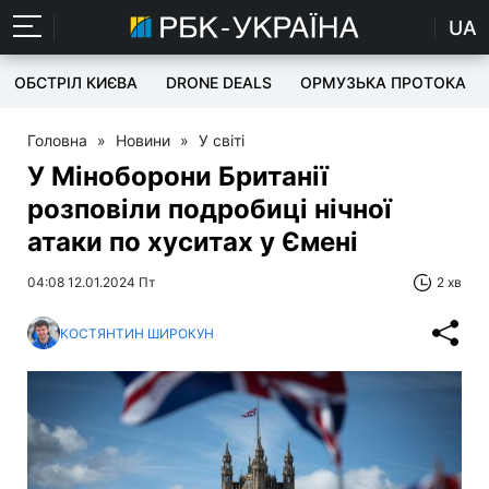
UA
ОБСТРІЛ КИЄВА
DRONE DEALS
ОРМУЗЬКА ПРОТОКА
Головна
»
Новини
»
У світі
У Міноборони Британії
розповіли подробиці нічної
атаки по хуситах у Ємені
04:08 12.01.2024 Пт
2 хв
КОСТЯНТИН ШИРОКУН