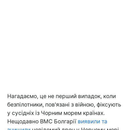
Нагадаємо, це не перший випадок, коли
безпілотники, пов'язані з війною, фіксують
у сусідніх із Чорним морем країнах.
Нещодавно ВМС Болгарії
виявили та
знищили
невідомий дрон у Чорному морі