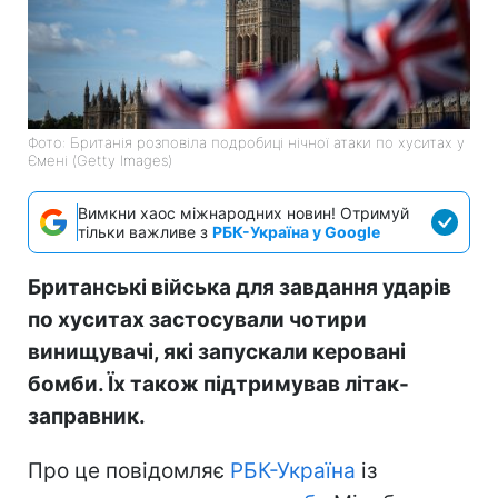
Фото: Британія розповіла подробиці нічної атаки по хуситах у
Ємені (Getty Images)
Вимкни хаос міжнародних новин! Отримуй
тільки важливе з
РБК-Україна у Google
Британські війська для завдання ударів
по хуситах застосували чотири
винищувачі, які запускали керовані
бомби. Їх також підтримував літак-
заправник.
Про це повідомляє
РБК-Україна
із