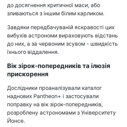
до досягнення критичної маси, або
зливаються з іншим білим карликом.
Завдяки передбачуваній яскравості цих
вибухів астрономи вираховують відстань
до них, а за червоним зсувом - швидкість
їхнього віддалення.
Вік зірок-попередників та ілюзія
прискорення
Дослідники проаналізували каталог
наднових Pantheon+ і застосували
поправку на вік зірок-попередників,
розроблену астрономами з Університету
Йонсе.