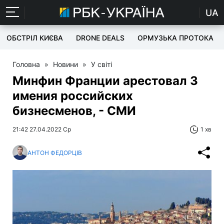
UA
ОБСТРІЛ КИЄВА
DRONE DEALS
ОРМУЗЬКА ПРОТОКА
Головна
»
Новини
»
У світі
Минфин Франции арестовал 3
имения российских
бизнесменов, - СМИ
21:42 27.04.2022 Ср
1 хв
АНТОН ФЕДОРЦІВ