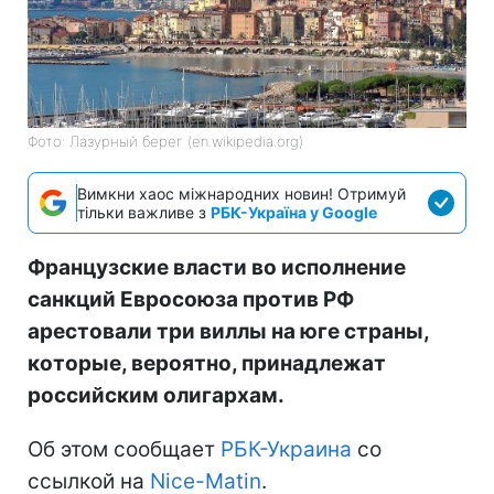
Фото: Лазурный берег (en.wikipedia.org)
Вимкни хаос міжнародних новин! Отримуй
тільки важливе з
РБК-Україна у Google
Французские власти во исполнение
санкций Евросоюза против РФ
арестовали три виллы на юге страны,
которые, вероятно, принадлежат
российским олигархам.
Об этом сообщает
РБК-Украина
со
ссылкой на
Nice-Matin
.