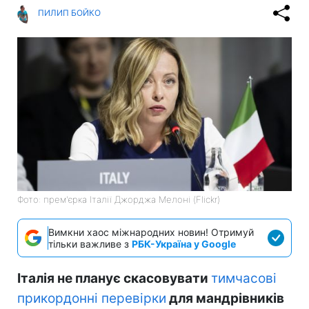
ПИЛИП БОЙКО
Фото: прем'єрка Італії Джорджа Мелоні (Flickr)
Вимкни хаос міжнародних новин! Отримуй
тільки важливе з
РБК-Україна у Google
Італія не планує скасовувати
тимчасові
прикордонні перевірки
для мандрівників