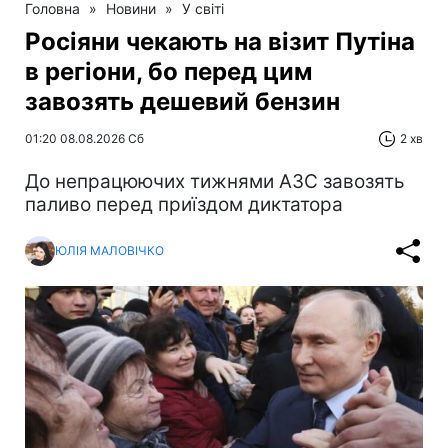
Головна
»
Новини
»
У світі
Росіяни чекають на візит Путіна
в регіони, бо перед цим
завозять дешевий бензин
01:20 08.08.2026 Сб
2 хв
До непрацюючих тижнями АЗС завозять
паливо перед приїздом диктатора
ЮЛІЯ МАЛОВІЧКО