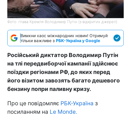
Фото: глава Кремля Володимир Путін (з відкритих джерел)
Вимкни хаос міжнародних новин! Отримуй
тільки важливе з
РБК-Україна у Google
Російський диктатор Володимир Путін
на тлі передвиборчої кампанії здійснює
поїздки регіонами РФ, до яких перед
його візитом завозять багато дешевого
бензину попри паливну кризу.
Про це повідомляє
РБК-Україна
з
посиланням на
Le Monde.