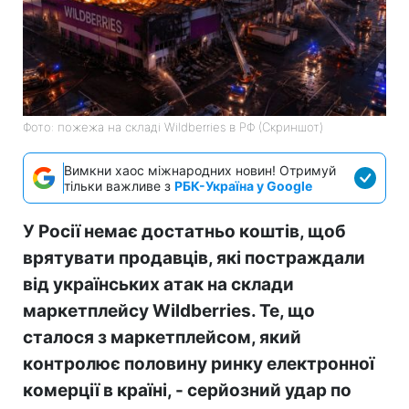
Фото: пожежа на складі Wildberries в РФ (Скриншот)
Вимкни хаос міжнародних новин! Отримуй
тільки важливе з
РБК-Україна у Google
У Росії немає достатньо коштів, щоб
врятувати продавців, які постраждали
від українських атак на склади
маркетплейсу Wildberries. Те, що
сталося з маркетплейсом, який
контролює половину ринку електронної
комерції в країні, - серйозний удар по