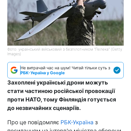
Фото: український військовий з безпілотником "Лелека" (Getty
Images)
Не витрачай час на шум! Читай тільки суть з
РБК-Україна у Google
Захоплені українські дрони можуть
стати частиною російської провокації
проти НАТО, тому Фінляндія готується
до незвичайних сценаріїв.
Про це повідомляє
РБК-Україна
з
посиланням на інтерв'ю міністра оборони