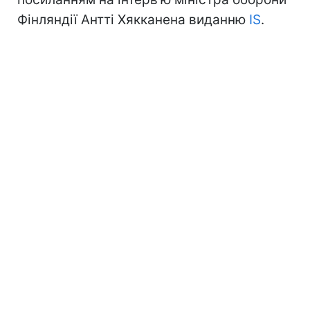
Фінляндії Антті Хякканена виданню
IS
.