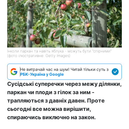
Інколи паркан та навіть яблука - можуть бути "спірними"
(фото ілюстративне: Getty Images)
Не витрачай час на шум! Читай тільки суть з
РБК-Україна у Google
Сусідські суперечки через межу ділянки,
паркан чи плоди з гілок за ним -
трапляються з давніх давен. Проте
сьогодні все можна вирішити,
спираючись виключно на закон.