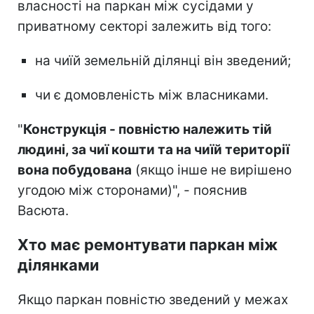
власності на паркан між сусідами у
приватному секторі залежить від того:
на чиїй земельній ділянці він зведений;
чи є домовленість між власниками.
"
Конструкція - повністю належить тій
людині, за чиї кошти та на чиїй території
вона побудована
(якщо інше не вирішено
угодою між сторонами)", - пояснив
Васюта.
Хто має ремонтувати паркан між
ділянками
Якщо паркан повністю зведений у межах