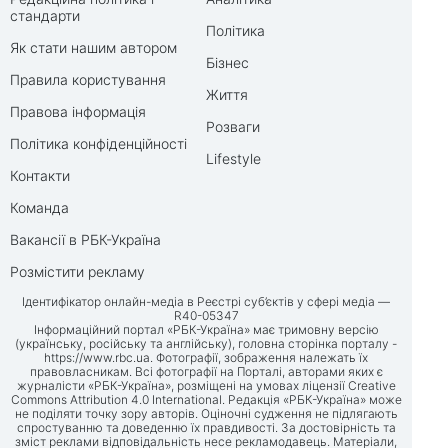
стандарти
Політика
Як стати нашим автором
Бізнес
Правила користування
Життя
Правова інформація
Розваги
Політика конфіденційності
Lifestyle
Контакти
Команда
Вакансії в РБК-Україна
Розмістити рекламу
Ідентифікатор онлайн-медіа в Реєстрі суб’єктів у сфері медіа —
R40-05347
Інформаційний портал «РБК-Україна» має тримовну версію
(українську, російську та англійську), головна сторінка порталу -
https://www.rbc.ua
. Фотографії, зображення належать їх
правовласникам. Всі фотографії на Порталі, авторами яких є
журналісти «РБК-Україна», розміщені на умовах ліцензії Creative
Commons Attribution 4.0 International. Редакція «РБК-Україна» може
не поділяти точку зору авторів. Оціночні судження не підлягають
спростуванню та доведенню їх правдивості. За достовірність та
зміст реклами відповідальність несе рекламодавець. Матеріали,