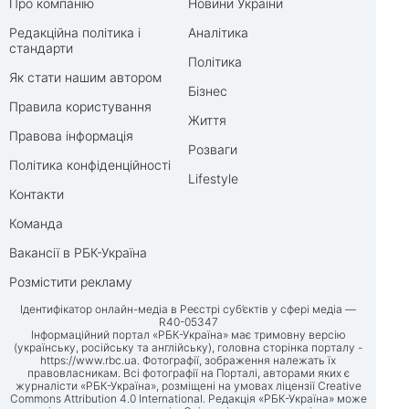
Про компанію
Новини України
Редакційна політика і
Аналітика
стандарти
Політика
Як стати нашим автором
Бізнес
Правила користування
Життя
Правова інформація
Розваги
Політика конфіденційності
Lifestyle
Контакти
Команда
Вакансії в РБК-Україна
Розмістити рекламу
Ідентифікатор онлайн-медіа в Реєстрі суб’єктів у сфері медіа —
R40-05347
Інформаційний портал «РБК-Україна» має тримовну версію
(українську, російську та англійську), головна сторінка порталу -
https://www.rbc.ua
. Фотографії, зображення належать їх
правовласникам. Всі фотографії на Порталі, авторами яких є
журналісти «РБК-Україна», розміщені на умовах ліцензії Creative
Commons Attribution 4.0 International. Редакція «РБК-Україна» може