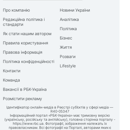
Про компанію
Новини України
Редакційна політика і
Аналітика
стандарти
Політика
Як стати нашим автором
Бізнес
Правила користування
Життя
Правова інформація
Розваги
Політика конфіденційності
Lifestyle
Контакти
Команда
Вакансії в РБК-Україна
Розмістити рекламу
Ідентифікатор онлайн-медіа в Реєстрі суб’єктів у сфері медіа —
R40-05347
Інформаційний портал «РБК-Україна» має тримовну версію
(українську, російську та англійську), головна сторінка порталу -
https://www.rbc.ua
. Фотографії, зображення належать їх
правовласникам. Всі фотографії на Порталі, авторами яких є