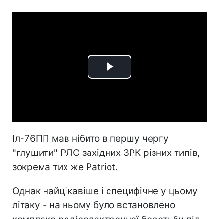
Play
Video
Іл-76ПП мав нібито в першу чергу
"глушити" РЛС західних ЗРК різних типів,
зокрема тих же Patriot.
Однак найцікавіше і специфічне у цьому
літаку - на ньому було встановлено