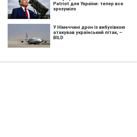
Головна
»
Життя
»
Суспільство
ДБР затримало у Києві
ексначальника Одеського
обласного ТЦК
16:43 25.12.2024 Ср
1 хв
КАРІНА ЛЕВИЦЬКА