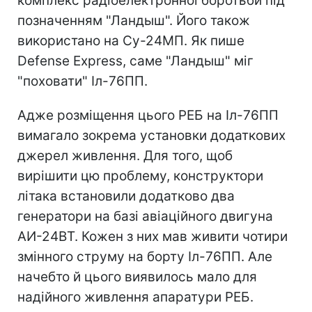
комплекс радіоелектронної боротьби під
позначенням "Ландыш". Його також
використано на Су-24МП. Як пише
Defense Express, саме "Ландыш" міг
"поховати" Іл-76ПП.
Адже розміщення цього РЕБ на Іл-76ПП
вимагало зокрема установки додаткових
джерел живлення. Для того, щоб
вирішити цю проблему, конструктори
літака встановили додатково два
генератори на базі авіаційного двигуна
АИ-24ВТ. Кожен з них мав живити чотири
змінного струму на борту Іл-76ПП. Але
начебто й цього виявилось мало для
надійного живлення апаратури РЕБ.