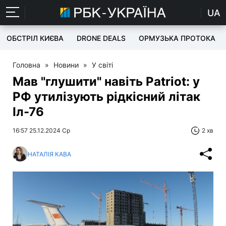
UA
ОБСТРІЛ КИЄВА
DRONE DEALS
ОРМУЗЬКА ПРОТОКА
Головна
»
Новини
»
У світі
Мав "глушити" навіть Patriot: у
РФ утилізують рідкісний літак
Іл-76
16:57 25.12.2024 Ср
2 хв
НАТАЛІЯ КАВА