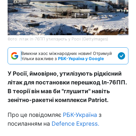
Фото: літак Іл-76ПП утилізують у Росії (GettyImagеs)
Вимкни хаос міжнародних новин! Отримуй
тільки важливе з
РБК-Україна у Google
У Росії, ймовірно, утилізують рідкісний
літак для постановки перешкод Іл-76ПП.
В теорії він мав би "глушити" навіть
зенітно-ракетні комплекси Patriot.
Про це повідомляє
РБК-Україна
з
посиланням на
Defence Express.