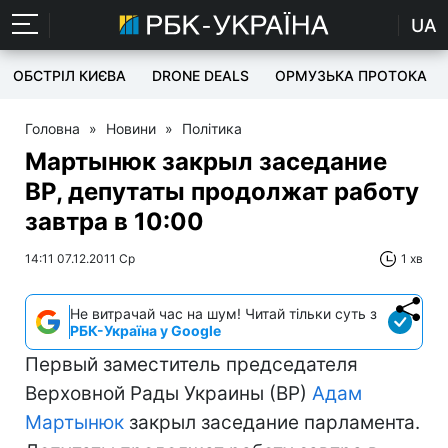
UA
ОБСТРІЛ КИЄВА
DRONE DEALS
ОРМУЗЬКА ПРОТОКА
Головна
»
Новини
»
Політика
Мартынюк закрыл заседание
ВР, депутаты продолжат работу
завтра в 10:00
14:11 07.12.2011 Ср
1 хв
Не витрачай час на шум! Читай тільки суть з
РБК-Україна у Google
Первый заместитель председателя
Верховной Рады Украины (ВР)
Адам
Мартынюк
закрыл заседание парламента.