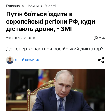
Головна
»
Новини
»
У світі
Путін боїться їздити в
європейські регіони РФ, куди
дістають дрони, - ЗМІ
20:50 07.08.2026 Пт
2 хв
Де тепер ховається російський диктатор?
СЕРГІЙ КОЗАЧУК