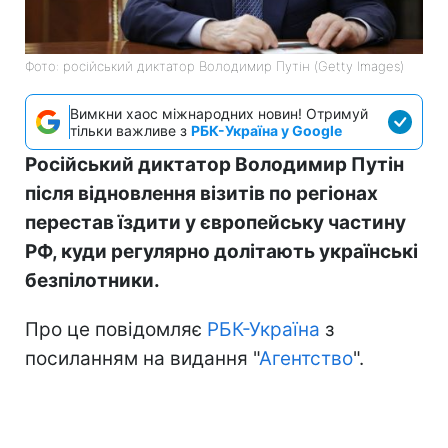
Фото: російський диктатор Володимир Путін (Getty Images)
Вимкни хаос міжнародних новин! Отримуй
тільки важливе з
РБК-Україна у Google
Російський диктатор Володимир Путін
після відновлення візитів по регіонах
перестав їздити у європейську частину
РФ, куди регулярно долітають українські
безпілотники.
Про це повідомляє
РБК-Україна
з
посиланням на видання "
Агентство
".