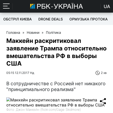
UA
ОБСТРІЛ КИЄВА
DRONE DEALS
ОРМУЗЬКА ПРОТОКА
Головна
»
Новини
»
Політика
Маккейн раскритиковал
заявление Трампа относительно
вмешательства РФ в выборы
США
05:15 12.11.2017 Нд
2 хв
В сотрудничестве с Россией нет никакого
"принципиального реализма"
Фото: Джон Маккейн (flickr.com/Gage Skidmore)