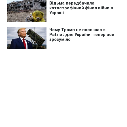
Головна
»
Новини
»
Надзвичайні події
Незаконно списували з
військового обліку: суд
арештував експосадовців ТЦК
на Закарпатті
20:35 07.08.2026 Пт
2 хв