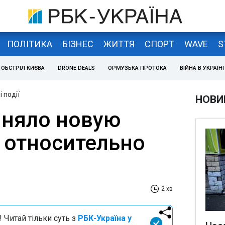
ПОЛІТИКА
БІЗНЕС
ЖИТТЯ
СПОРТ
WAVE
S
ОБСТРІЛ КИЄВА
DRONE DEALS
ОРМУЗЬКА ПРОТОКА
ВІЙНА В УКРАЇНІ
 події
НОВИ
няло новую
относительно
2 хв
 Читай тільки суть з
РБК-Україна у