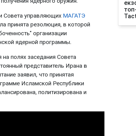
 получения ядерного оружия.
екз
топ
нии Совета управляющих
МАГАТЭ
Tact
а принята резолюция, в которой
боченность" организации
нской ядерной программы.
я на полях заседания Совета
стоянный представитель Ирана в
тание заявил, что принятая
ограмме Исламской Республики
алансирована, политизирована и