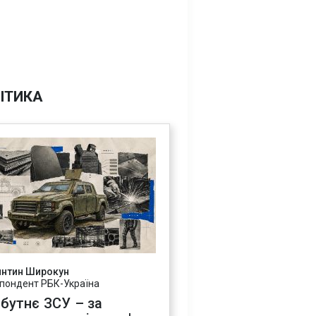
ІТИКА
янтин Широкун
пондент РБК-Україна
бутнє ЗСУ – за