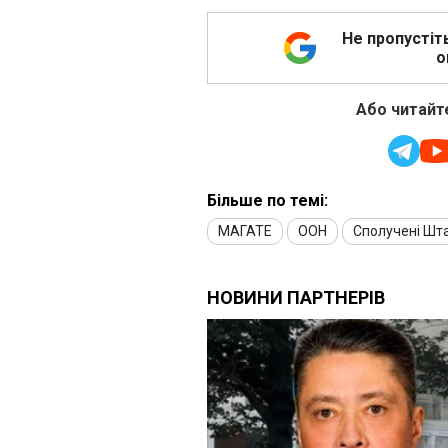
Не пропустіт
о
Або читайте
Більше по темі:
МАГАТЕ
ООН
Сполучені Шт