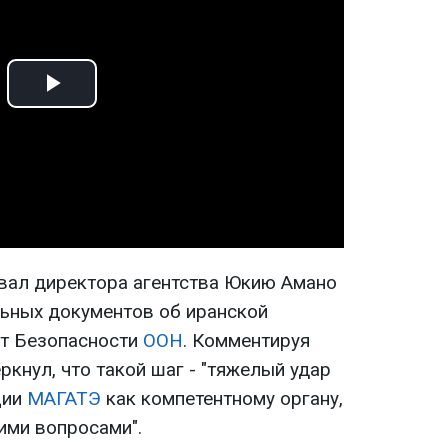
Play
Video
овал директора агентства Юкию Амано
ьных документов об иранской
ет Безопасности
ООН
. Комментируя
ркнул, что такой шаг - "тяжелый удар
ции
МАГАТЭ
как компетентному органу,
ими вопросами".