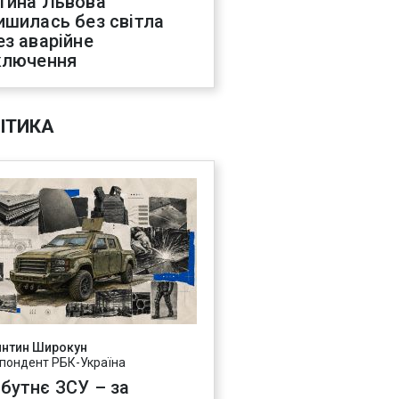
тина Львова
ишилась без світла
ез аварійне
ключення
ІТИКА
янтин Широкун
пондент РБК-Україна
бутнє ЗСУ – за