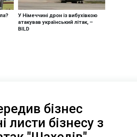
ередив бізнес
і листи бізнесу з
атак "Шахедів"