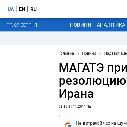
UA
EN
RU
НОВИНИ
АНАЛІТИКА
ПТ, 07 СЕРПНЯ
Головна
»
Новини
»
Надзвичайні
МАГАТЭ при
резолюцию 
Ирана
08:19 21.11.2011 Пн
Не витрачай час на шум!