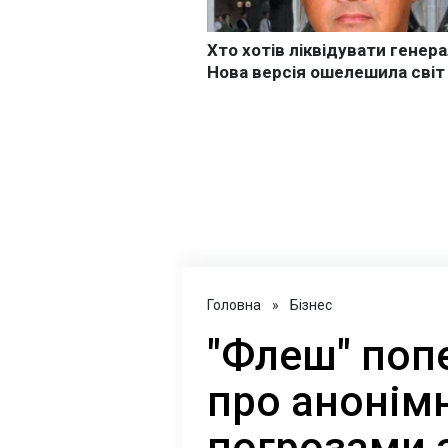
Головна
»
Бізнес
"Флеш" поп
про анонімн
погрозами 