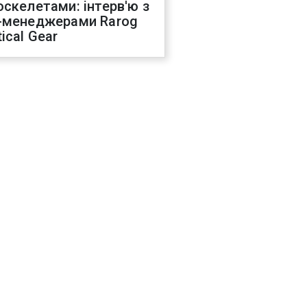
оскелетами: інтерв'ю з
-менеджерами Rarog
ical Gear