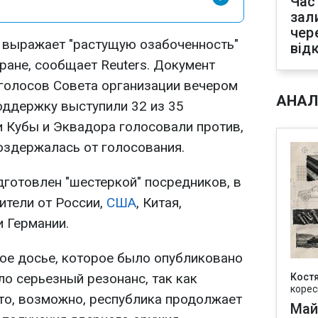
Час
зал
чер
выражает "растущую озабоченность"
від
ране, сообщает Reuters. Документ
голосов Совета организации вечером
АНАЛ
поддержку выступили 32 из 35
и Кубы и Эквадора голосовали против,
оздержалась от голосования.
готовлен "шестеркой" посредников, в
ители от России,
США
, Китая,
и Германии.
ое досье, которое было опубликовано
о серьезный резонанс, так как
Кост
корес
о, возможно, республика продолжает
Май