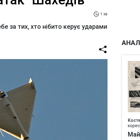
1 хв
е за тих, хто нібито керує ударами
АНАЛ
Кост
корес
Май