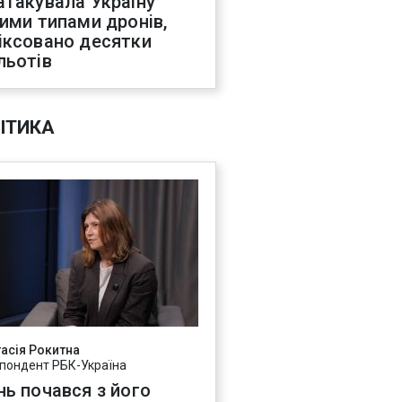
атакувала Україну
ними типами дронів,
іксовано десятки
льотів
ІТИКА
асія Рокитна
пондент РБК-Україна
нь почався з його