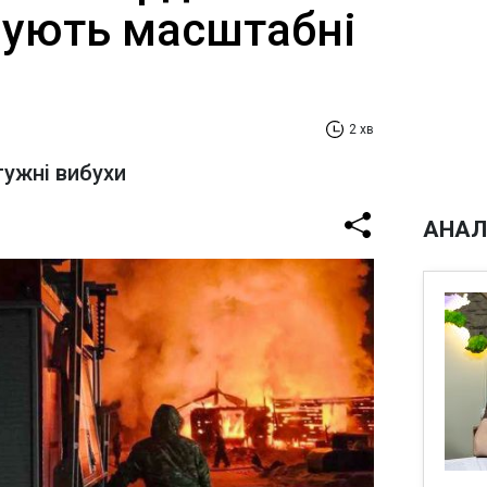
рують масштабні
2 хв
тужні вибухи
АНАЛ