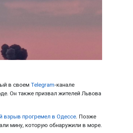
ый в своем
Telegram
-канале
де. Он также призвал жителей Львова
 взрыв прогремел в Одессе
. Позже
али мину, которую обнаружили в море.