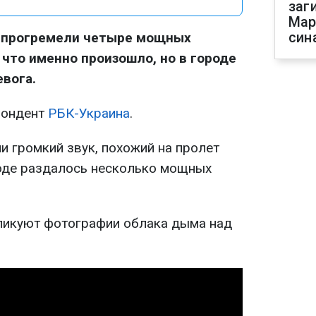
заг
Мар
син
я прогремели четыре мощных
 что именно произошло, но в городе
вога.
пондент
РБК-Украина
.
 громкий звук, похожий на пролет
роде раздалось несколько мощных
ликуют фотографии облака дыма над