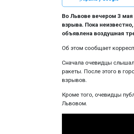
Во Львове вечером 3 ма
взрыва. Пока неизвестно,
объявлена воздушная тре
Об этом сообщает коррес
Сначала очевидцы слышали
ракеты. После этого в го
взрывов.
Кроме того, очевидцы пуб
Львовом.