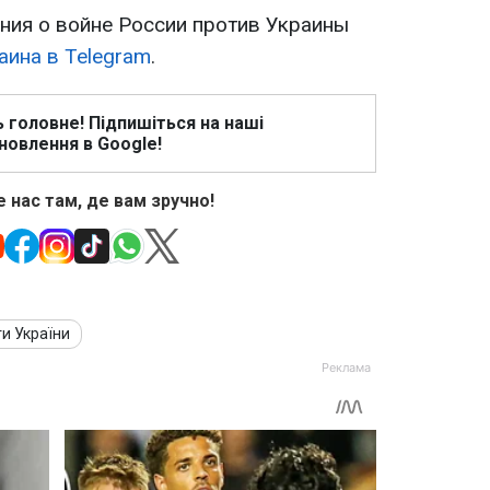
ия о войне России против Украины
аина в Telegram
.
ь головне! Підпишіться на наші
новлення в Google!
 нас там, де вам зручно!
ти України