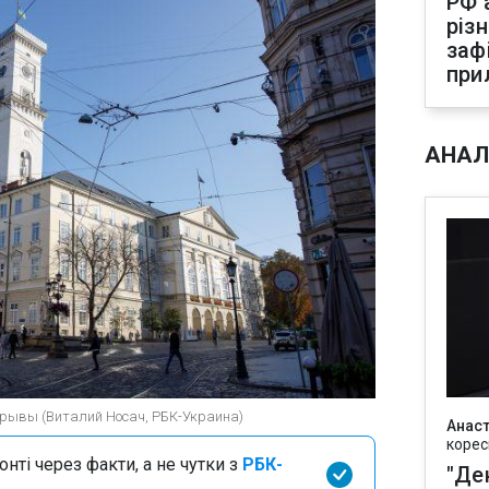
РФ 
різ
заф
при
АНАЛ
зрывы (Виталий Носач, РБК-Украина)
Анаст
корес
нті через факти, а не чутки з
РБК-
"Де