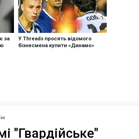
їні
і "Гвардійське"