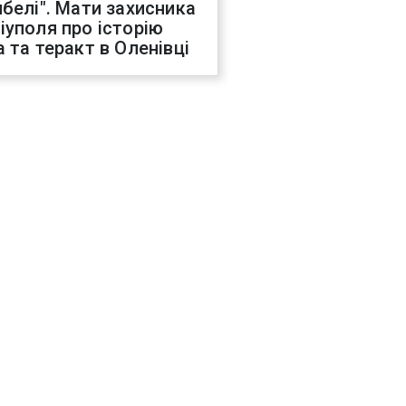
ибелі". Мати захисника
іуполя про історію
а та теракт в Оленівці