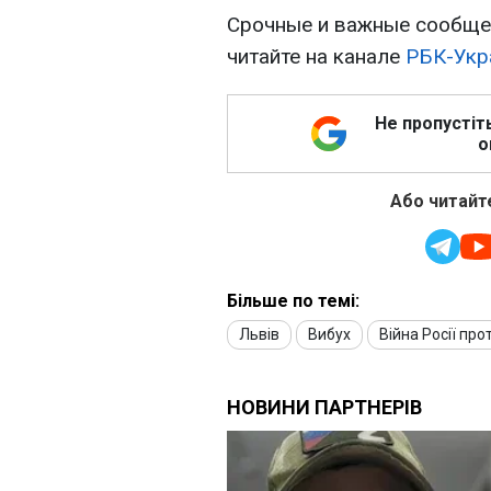
Срочные и важные сообщен
читайте на канале
РБК-Укр
Не пропустіт
о
Або читайте
Більше по темі:
Львів
Вибух
Війна Росії про