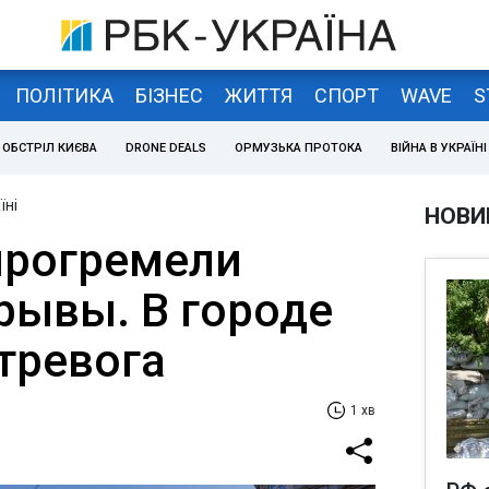
ПОЛІТИКА
БІЗНЕС
ЖИТТЯ
СПОРТ
WAVE
S
ОБСТРІЛ КИЄВА
DRONE DEALS
ОРМУЗЬКА ПРОТОКА
ВІЙНА В УКРАЇНІ
їні
НОВИ
прогремели
ывы. В городе
тревога
1 хв