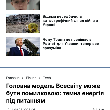
Головна
»
Бізнес
»
Tech
Головна модель Всесвіту може
бути помилковою: темна енергія
під питанням
19:14 08.08.2026 Сб
2 хв