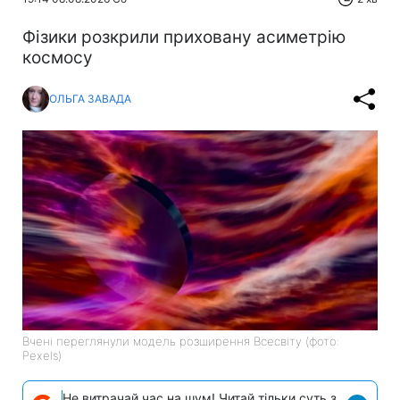
Фізики розкрили приховану асиметрію
космосу
ОЛЬГА ЗАВАДА
Вчені переглянули модель розширення Всесвіту (фото:
Pexels)
Не витрачай час на шум! Читай тільки суть з