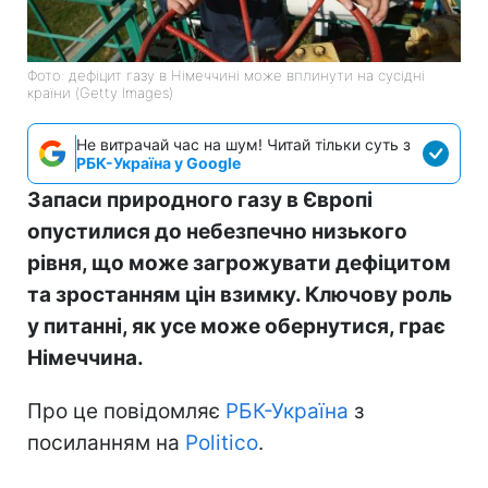
Фото: дефіцит газу в Німеччині може вплинути на сусідні
країни (Getty Images)
Не витрачай час на шум! Читай тільки суть з
РБК-Україна у Google
Запаси природного газу в Європі
опустилися до небезпечно низького
рівня, що може загрожувати дефіцитом
та зростанням цін взимку. Ключову роль
у питанні, як усе може обернутися, грає
Німеччина.
Про це повідомляє
РБК-Україна
з
посиланням на
Politico
.