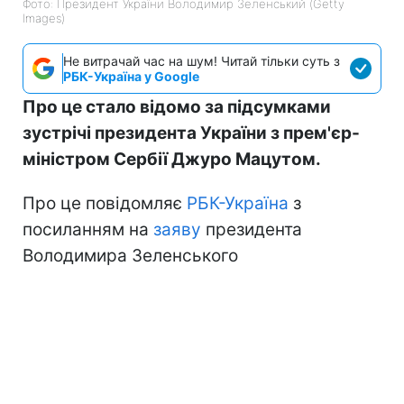
Фото: Президент України Володимир Зеленський (Getty
Images)
Не витрачай час на шум! Читай тільки суть з
РБК-Україна у Google
Про це стало відомо за підсумками
зустрічі президента України з прем'єр-
міністром Сербії Джуро Мацутом.
Про це повідомляє
РБК-Україна
з
посиланням на
заяву
президента
Володимира Зеленського