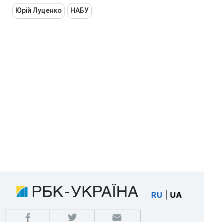
Юрій Луценко
НАБУ
RU
|
UA