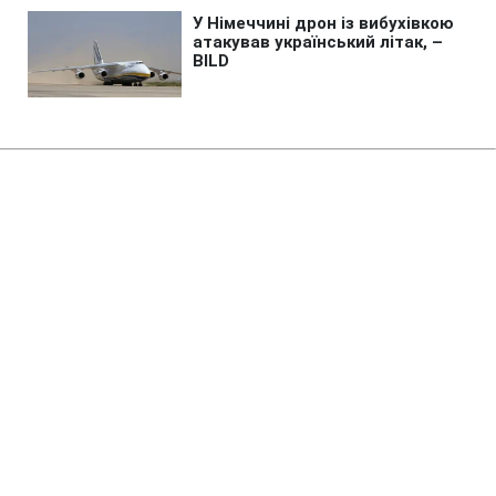
Головна
»
Новини
»
У світі
Фінські болота допоможуть
захистити країну від вторгнення
РФ
02:31 07.08.2026 Пт
3 хв
Від якого саме нападу захистять болота
Фінляндії?
ПИЛИП БОЙКО