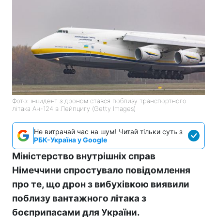
Фото: інцидент з дроном стався поблизу транспортного
літака Ан-124 в Лейпцигу (Getty Images)
Не витрачай час на шум! Читай тільки суть з
РБК-Україна у Google
Міністерство внутрішніх справ
Німеччини спростувало повідомлення
про те, що дрон з вибухівкою виявили
поблизу вантажного літака з
боєприпасами для України.