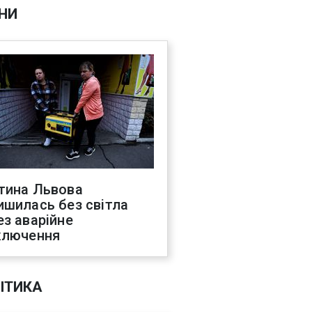
НИ
тина Львова
ишилась без світла
ез аварійне
ключення
ІТИКА