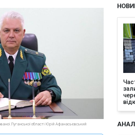
НОВИ
Час
зал
чер
від
АНАЛ
пованої Луганської області Юрій Афанасьєвський