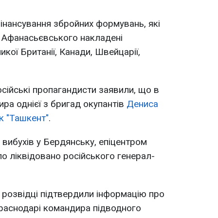
фінансування збройних формувань, які
а Афанасьєвського накладені
икої Британії, Канади, Швейцарії,
осійські пропагандисти заявили, що в
ира однієї з бригад окупантів
Дениса
к "Ташкент"
.
с вибухів у Бердянську, епіцентром
ло ліквідовано російського генерал-
й розвідці підтвердили інформацію про
Краснодарі командира підводного