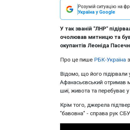
Розумій ситуацію на фро
Україна у Google
У так званій "ЛНР" підір
очолював митницю та був
окупантів Леоніда Пасечн
Про це пише
РБК-Україна
з
Відомо, що його підірвали
Афанасьєвський отримав м
шиї, живота та перебуває у 
Крім того, джерела підтве
"бавовна" - справа рук СБУ