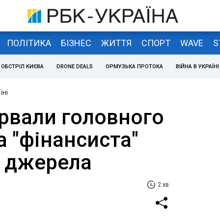
ПОЛІТИКА
БІЗНЕС
ЖИТТЯ
СПОРТ
WAVE
S
ОБСТРІЛ КИЄВА
DRONE DEALS
ОРМУЗЬКА ПРОТОКА
ВІЙНА В УКРАЇНІ
їні
ірвали головного
а "фінансиста"
- джерела
2 хв