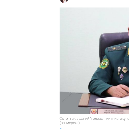
Фото: так званий "голова" митниці оку
(соцмережі)