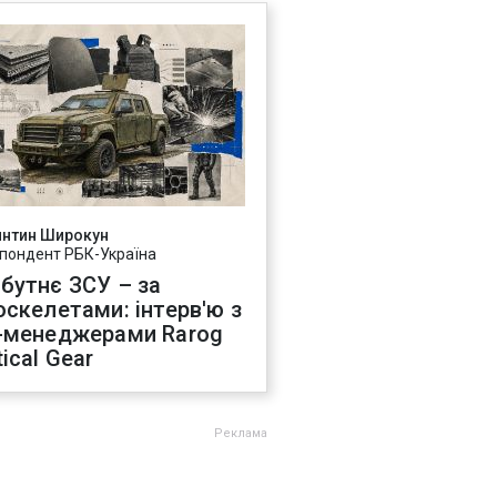
янтин Широкун
пондент РБК-Україна
бутнє ЗСУ – за
оскелетами: інтерв'ю з
-менеджерами Rarog
ical Gear