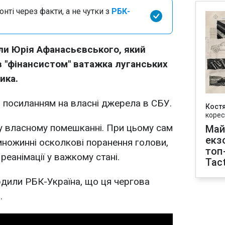
нті через факти, а не чутки з
РБК-
вали Юрія Афанасьєвського, який
 "фінансистом" ватажка луганських
ика.
 посиланням на власні джерела в СБУ.
Кост
корес
 у власному помешканні. При цьому сам
Май
екз
ножинні осколкові поранення голови,
топ
реанімації у важкому стані.
Tact
рдили РБК-Україна, що ця чергова
.