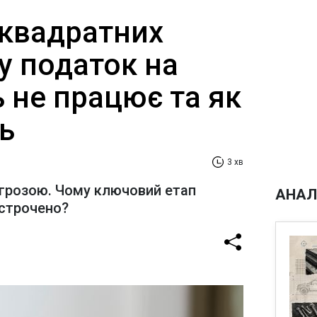
 квадратних
у податок на
 не працює та як
ь
3 хв
агрозою. Чому ключовий етап
АНАЛ
строчено?