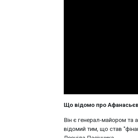
Що відомо про Афанасьє
Він є генерал-майором та 
відомий тим, що став "фін
Леоніда Пасічника.