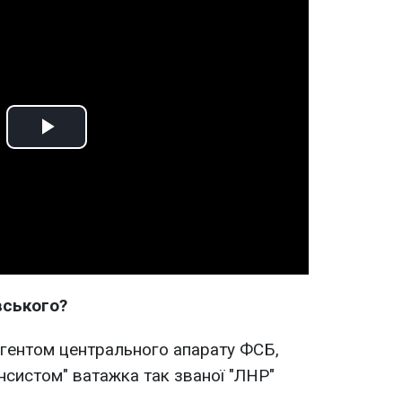
Play
Video
вського?
агентом центрального апарату ФСБ,
ансистом" ватажка так званої "ЛНР"