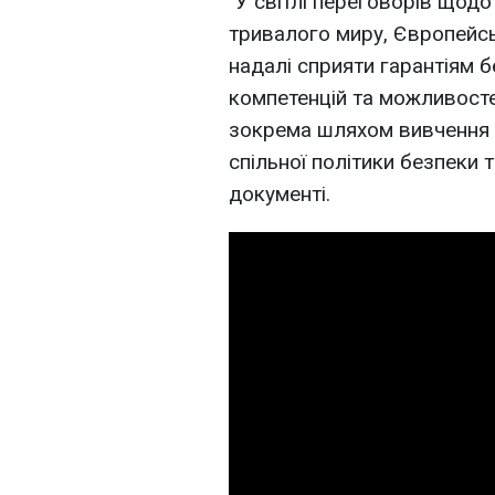
"У світлі переговорів щод
тривалого миру, Європейс
надалі сприяти гарантіям бе
компетенцій та можливосте
зокрема шляхом вивчення 
спільної політики безпеки 
документі.