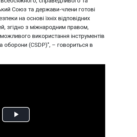
о всеосяжного, справедливого та
ький Союз та держави-члени готові
зпеки на основі їхніх відповідних
й, згідно з міжнародним правом,
можливого використання інструментів
та оборони (CSDP)", – говориться в
Play
Video