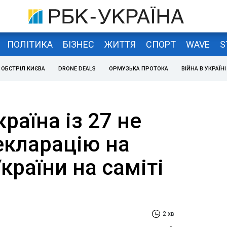
ПОЛІТИКА
БІЗНЕС
ЖИТТЯ
СПОРТ
WAVE
S
ОБСТРІЛ КИЄВА
DRONE DEALS
ОРМУЗЬКА ПРОТОКА
ВІЙНА В УКРАЇНІ
раїна із 27 не
екларацію на
країни на саміті
2 хв