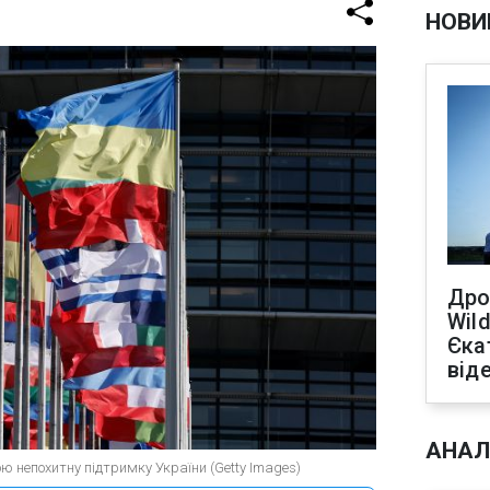
НОВИ
Дро
Wild
Єка
від
АНАЛ
ою непохитну підтримку України (Getty Images)