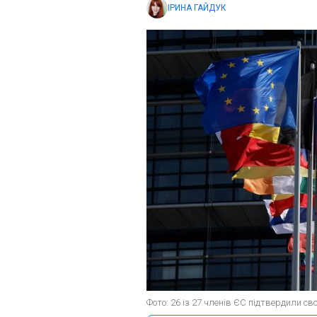
ІРИНА ГАЙДУК
Фото: 26 із 27 членів ЄС підтвердили св