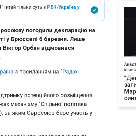
 Читай тільки суть з
РБК-Україна у
Євросоюзу погодили декларацію на
іті у Брюсселі 6 березня. Лише
и Віктор Орбан відмовився
.
Анаст
корес
раїна
з посиланням на
"Радіо
"Де
заг
Мар
підтримку потенційного розміщення
син
жах механізму "Спільної політика
), за яким Євросоюз бере участь у