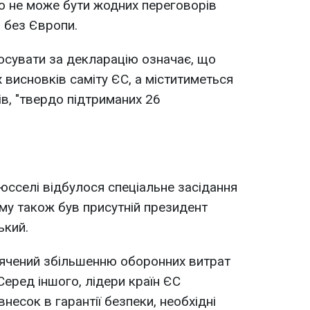
о не може бути жодних переговорів
й без Європи.
осувати за декларацію означає, що
х висновків саміту ЄС, а міститиметься
ів, "твердо підтриманих 26
юсселі відбулося спеціальне засідання
му також був присутній президент
ький.
вячений збільшенню оборонних витрат
 Серед іншого, лідери країн ЄС
есок в гарантії безпеки, необхідні