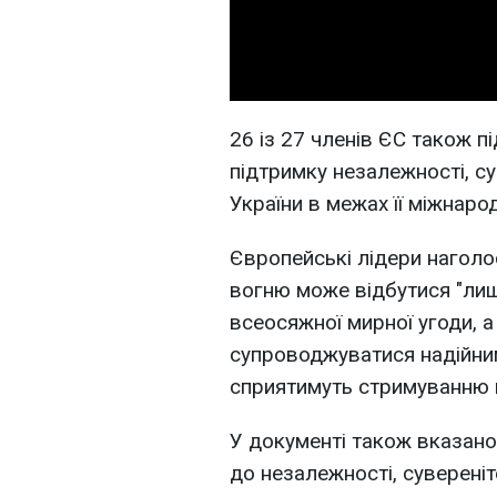
26 із 27 членів ЄС також п
підтримку незалежності, сув
України в межах її міжнаро
Європейські лідери наголо
вогню може відбутися "лиш
всеосяжної мирної угоди, а
супроводжуватися надійним
сприятимуть стримуванню ма
У документі також вказано
до незалежності, сувереніте