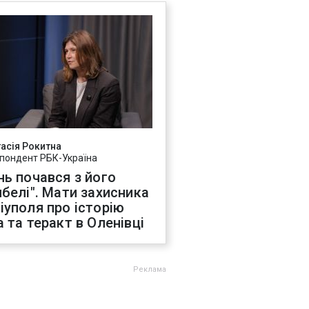
асія Рокитна
пондент РБК-Україна
нь почався з його
ибелі". Мати захисника
іуполя про історію
а та теракт в Оленівці