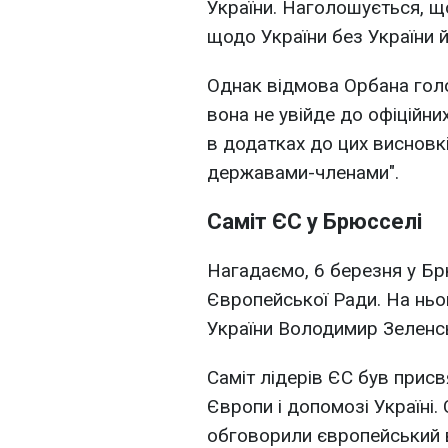
України. Наголошується, щ
щодо України без України 
Однак відмова Орбана гол
вона не увійде до офіційни
в додатках до цих висновк
державами-членами".
Саміт ЄС у Брюсселі
Нагадаємо, 6 березня у Бр
Європейської Ради. На ньо
України Володимир Зеленс
Саміт лідерів ЄС був прис
Європи і допомозі Україні.
обговорили європейський вн