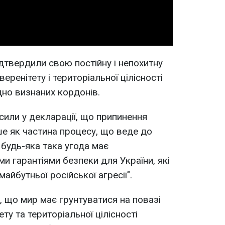
ідтвердили свою постійну і непохитну
еренітету і територіальної цілісності
дно визнаних кордонів.
сили у декларації, що припинення
е як частина процесу, що веде до
 будь-яка така угода має
и гарантіями безпеки для України, які
йбутньої російської агресії".
, що мир має грунтуватися на повазі
ту та територіальної цілісності