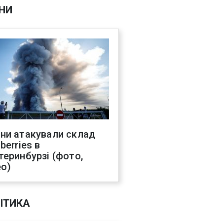
НИ
ни атакували склад
berries в
теринбурзі (фото,
ео)
ІТИКА