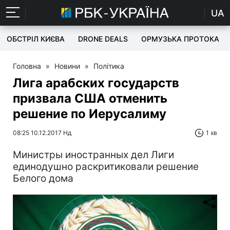
UA
ОБСТРІЛ КИЄВА
DRONE DEALS
ОРМУЗЬКА ПРОТОКА
Головна
»
Новини
»
Політика
Лига арабских государств
призвала США отменить
решение по Иерусалиму
08:25 10.12.2017 Нд
1 хв
Министры иностранных дел Лиги
единодушно раскритиковали решение
Белого дома