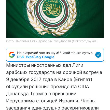
Фото: эмблема Лиги арабских государств (flickr.com/wykell)
Не витрачай час на шум! Читай тільки суть з
РБК-Україна у Google
Министры иностранных дел Лиги
арабских государств на срочной встрече
9 декабря 2017 года в Каире (Египет)
обсудили решение президента США
Дональда Трампа о признании
Иерусалима столицей Израиля. Члены
заседания единодушно раскритиковали