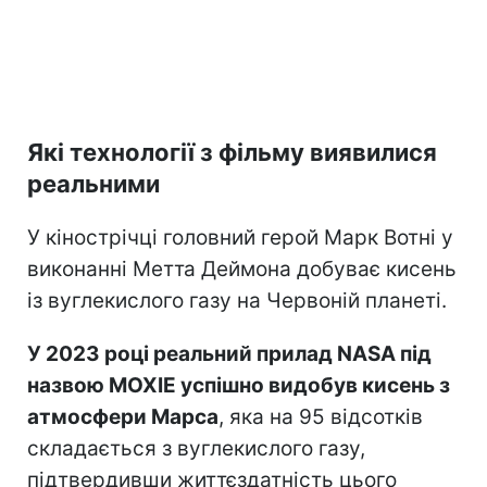
Які технології з фільму виявилися
реальними
У кінострічці головний герой Марк Вотні у
виконанні Метта Деймона добуває кисень
із вуглекислого газу на Червоній планеті.
У 2023 році реальний прилад NASA під
назвою MOXIE успішно видобув кисень з
атмосфери Марса
, яка на 95 відсотків
складається з вуглекислого газу,
підтвердивши життєздатність цього