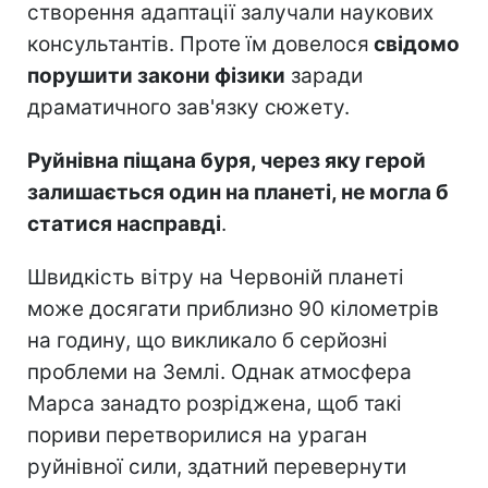
створення адаптації залучали наукових
консультантів. Проте їм довелося
свідомо
порушити закони фізики
заради
драматичного зав'язку сюжету.
Руйнівна піщана буря, через яку герой
залишається один на планеті, не могла б
статися насправді
.
Швидкість вітру на Червоній планеті
може досягати приблизно 90 кілометрів
на годину, що викликало б серйозні
проблеми на Землі. Однак атмосфера
Марса занадто розріджена, щоб такі
пориви перетворилися на ураган
руйнівної сили, здатний перевернути