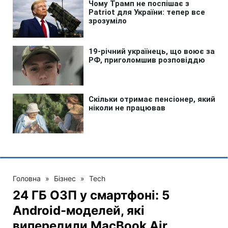
Головна
»
Бізнес
»
Tech
24 ГБ ОЗП у смартфоні: 5
Android-моделей, які
випередили MacBook Air