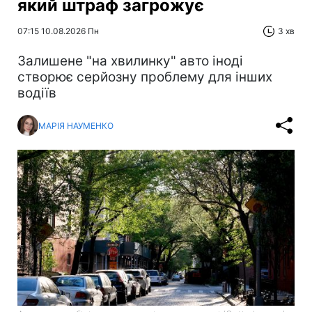
який штраф загрожує
07:15 10.08.2026 Пн
3 хв
Залишене "на хвилинку" авто іноді
створює серйозну проблему для інших
водіїв
МАРІЯ НАУМЕНКО