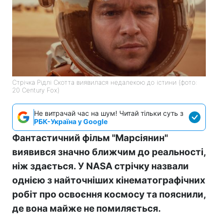
Стрічка Рідлі Скотта виявилася недалекою до істини (фото:
20 Century Fox)
Не витрачай час на шум! Читай тільки суть з
РБК-Україна у Google
Фантастичний фільм "Марсіянин"
виявився значно ближчим до реальності,
ніж здається. У NASA стрічку назвали
однією з найточніших кінематографічних
робіт про освоєння космосу та пояснили,
де вона майже не помиляється.