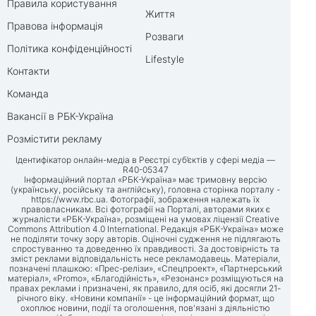
Правила користування
Життя
Правова інформація
Розваги
Політика конфіденційності
Lifestyle
Контакти
Команда
Вакансії в РБК-Україна
Розмістити рекламу
Ідентифікатор онлайн-медіа в Реєстрі суб’єктів у сфері медіа —
R40-05347
Інформаційний портал «РБК-Україна» має тримовну версію
(українську, російську та англійську), головна сторінка порталу -
https://www.rbc.ua
. Фотографії, зображення належать їх
правовласникам. Всі фотографії на Порталі, авторами яких є
журналісти «РБК-Україна», розміщені на умовах ліцензії Creative
Commons Attribution 4.0 International. Редакція «РБК-Україна» може
не поділяти точку зору авторів. Оціночні судження не підлягають
спростуванню та доведенню їх правдивості. За достовірність та
зміст реклами відповідальність несе рекламодавець. Матеріали,
позначені плашкою: «Прес-релізи», «Спецпроект», «Партнерський
матеріал», «Promo», «Благодійність», «Резонанс» розміщуються на
правах реклами і призначені, як правило, для осіб, які досягли 21-
річного віку. «Новини компанії» - це інформаційний формат, що
охоплює новини, події та оголошення, пов'язані з діяльністю