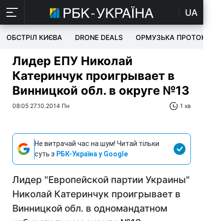
UA
ОБСТРІЛ КИЄВА
DRONE DEALS
ОРМУЗЬКА ПРОТОКА
Лидер ЕПУ Николай
Катеринчук проигрывает в
Винницкой обл. в округе №13
08:05 27.10.2014 Пн
1 хв
Не витрачай час на шум! Читай тільки
суть з
РБК-Україна у Google
Лидер "Европейской партии Украины"
Николай Катеринчук проигрывает в
Винницкой обл. в одномандатном