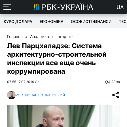
UA
КУРС ДОЛАРА
ЕКОНОМІКА
ОСОБИСТІ ФІНАНСИ
TEC
Головна
»
Аналітика
»
Інтерв'ю
Лев Парцхаладзе: Система
архитектурно-строительной
инспекции все еще очень
коррумпирована
07:55 17.07.2019 Ср
28 хв
РОСТИСЛАВ ШАПРАВСЬКИЙ