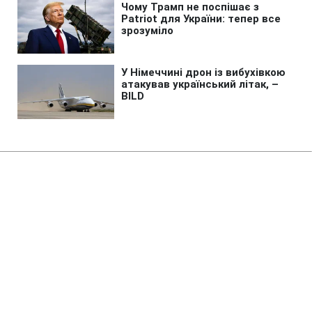
Головна
»
Бізнес
"Флеш" попередив бізнес про
анонімні листи бізнесу з
погрозами атак "Шахедів"
23:48 06.08.2026 Чт
1 хв
Зловмисники видають себе за тих, хто