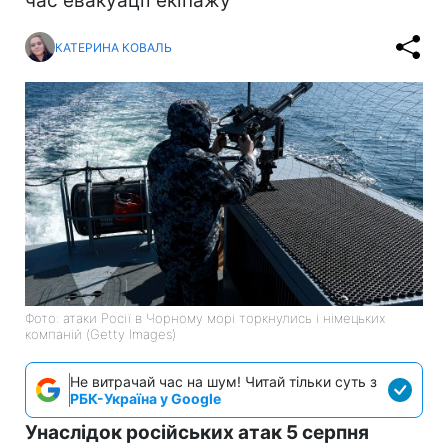
час евакуації екіпажу
КАТЕРИНА КОВАЛЬ
Фото: атаки Росії в Чорному морі торкнулись і німецьких
компаній (Getty Images)
Не витрачай час на шум! Читай тільки суть з
РБК-Україна у Google
Унаслідок російських атак 5 серпня