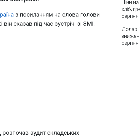
Ціни на
хліб, г
раїна
з посиланням на слова голови
серпня
він сказав під час зустрічі зі ЗМІ.
Долар і
зниженн
серпня 
д розпочав аудит складських