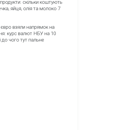
 продукти: скільки коштують
речка, яйця, олія та молоко 7
 євро взяли напрямок на
я: курс валют НБУ на 10
і до чого тут пальне