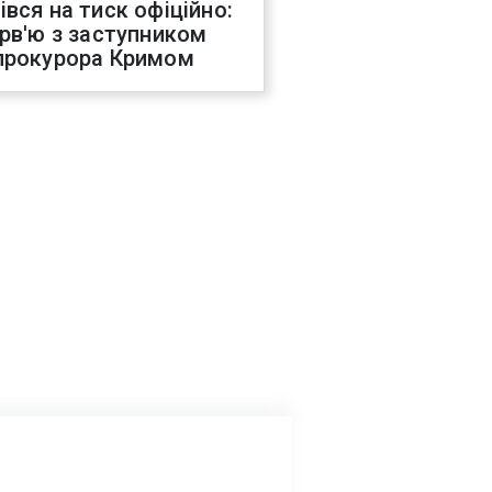
івся на тиск офіційно:
ерв'ю з заступником
прокурора Кримом