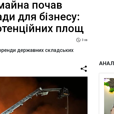
майна почав
ди для бізнесу:
потенційних площ
3 хв
оренди державних складських
АНАЛ