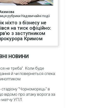
 Акимова
ниця рубрики Надзвичайні події
ік ніхто з бізнесу не
івся на тиск офіційно:
ерв'ю з заступником
прокурора Кримом
ВНІ НОВИНИ
ся не треба". Коли буде
ання й чи повернеться спека:
 синоптиком
 стадіону "Чорноморець" в
що відомо про атаку ворога за
о матчу УПЛ