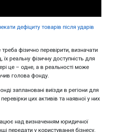
чекати дефіциту товарів після ударів
е треба фізично перевірити, визначати
щ, їх реальну фізичну доступність для
ері це – одне, а в реальності може
начив голова фонду.
онді заплановані виїзди в регіони для
, перевірки цих активів та наявної у них
ацює над визначенням юридичної
ощі передати у користування бізнесу.