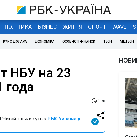
ПОЛІТИКА
БІЗНЕС
ЖИТТЯ
СПОРТ
WAVE
S
КУРС ДОЛАРА
ЕКОНОМІКА
ОСОБИСТІ ФІНАНСИ
TECH
MILTECH
НОВИ
т НБУ на 23
1 года
1 хв
 Читай тільки суть з
РБК-Україна у