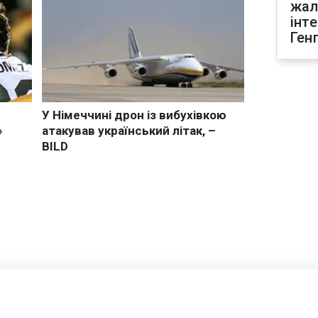
жал
інт
Ген