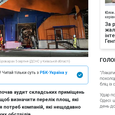
Юлія
керів
За р
жал
інт
Ген
ГОЛО
Броварах 5 серпня (ДСНС у Київській області)
 Читай тільки суть з
РБК-Україна у
"Лякати
похолод
бліц із
почав аудит складських приміщень
Удар по
щоб визначити перелік площ, які
Одесі: 
день д
я потреб компаній, які нещодавно
их обстрілів.