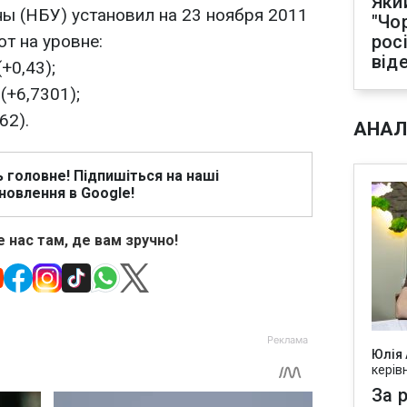
Яки
ы (НБУ) установил на 23 ноября 2011
"Чо
т на уровне:
рос
від
+0,43);
(+6,7301);
62).
АНАЛ
ь головне! Підпишіться на наші
новлення в Google!
 нас там, де вам зручно!
Юлія
керів
За р