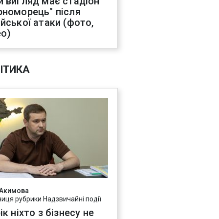
й вигляд має стадіон
рноморець" після
ійської атаки (фото,
ео)
ІТИКА
 Акимова
ниця рубрики Надзвичайні події
ік ніхто з бізнесу не