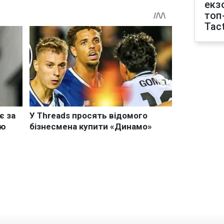
екз
топ
Tact