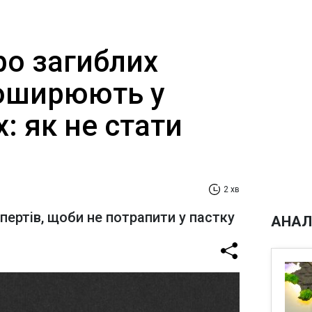
ро загиблих
поширюють у
 як не стати
2 хв
ертів, щоби не потрапити у пастку
АНАЛ