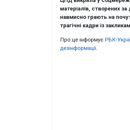
ЦПД викрила у соцмережа
матеріалів, створених за
навмисно грають на почут
трагічні кадри із заклик
Про це інформує
РБК-Укра
дезінформації
.