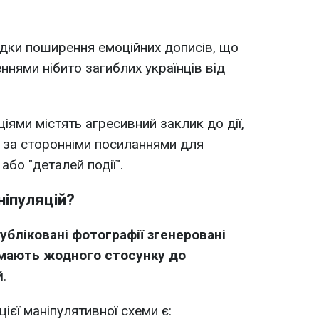
дки поширення емоційних дописів, що
ями нібито загиблих українців від
ціями містять агресивний заклик до дії,
 за сторонніми посиланнями для
або "деталей події".
ніпуляцій?
убліковані фотографії згенеровані
 мають жодного стосунку до
й
.
ієї маніпулятивної схеми є: