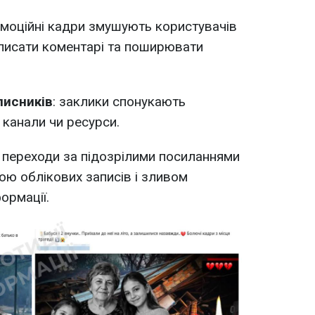
емоційні кадри змушують користувачів
, писати коментарі та поширювати
писників
: заклики спонукають
і канали чи ресурси.
: переходи за підозрілими посиланнями
ю облікових записів і зливом
ормації.