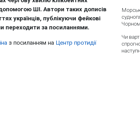
х чергову хвилю клікбейтних
 допомогою ШІ. Автори таких дописів
Морськ
суднопл
тях українців, публікуючи фейкові
Чорном
ами переходити за посиланнями.
Чи варт
їна
з посиланням на
Центр протидії
спрогно
наступ