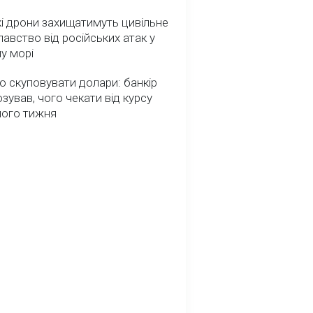
і дрони захищатимуть цивільне
авство від російських атак у
у морі
о скуповувати долари: банкір
зував, чого чекати від курсу
ного тижня