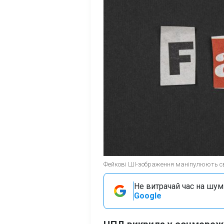
Фейкові ШІ-зображення маніпулюють сві
Не витрачай час на шум!
Google