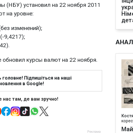
Інц
ы (НБУ) установил на 22 ноября 2011
укр
т на уровне:
Нім
дет
(без изменений);
(-9,4217);
АНАЛ
42).
е обновил курсы валют на 22 ноября.
ь головне! Підпишіться на наші
новлення в Google!
 нас там, де вам зручно!
Кост
корес
Май