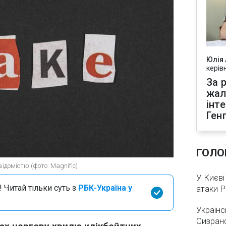
Юлія
керів
За р
жал
інт
Ген
ГОЛО
домістю (фото: Magnific)
У Києві
 Читай тільки суть з
РБК-Україна у
атаки 
Українс
Сизран