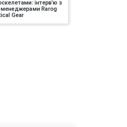
оскелетами: інтерв'ю з
-менеджерами Rarog
ical Gear