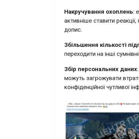
Накручування охоплень
: 
активніше ставити реакції
допис.
Збільшення кількості під
переходити на інші сумнівн
Збір персональних даних
можуть загрожувати втрато
конфіденційної чутливої інф