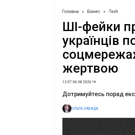
Головна
»
Бізнес
»
Tech
ШІ-фейки п
українців 
соцмережах:
жертвою
13:07 06.08.2026 Чт
Дотримуйтесь порад експ
ОЛЬГА ЗАВАДА