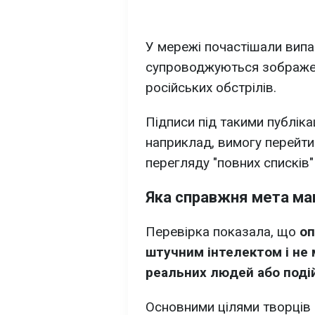
У мережі почастішали випа
супроводжуються зображенн
російських обстрілів.
Підписи під такими публіка
наприклад, вимогу перейти
перегляду "повних списків" 
Яка справжня мета ма
Перевірка показала, що
оп
штучним інтелектом і не
реальних людей або поді
Основними цілями творців ц