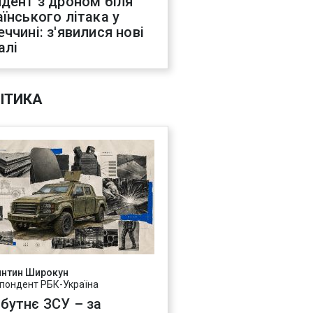
идент з дроном біля
аїнського літака у
еччині: з'явилися нові
алі
ІТИКА
янтин Широкун
пондент РБК-Україна
бутнє ЗСУ – за