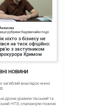
 Акимова
ниця рубрики Надзвичайні події
ік ніхто з бізнесу не
івся на тиск офіційно:
ерв'ю з заступником
прокурора Кримом
ВНІ НОВИНИ
 є загиблий внаслідок нічної
РФ
ькі дрони уразили Ільський та
ський НПЗ, спалахнули пожежі