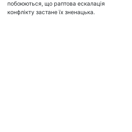
побоюються, що раптова ескалація
конфлікту застане їх зненацька.