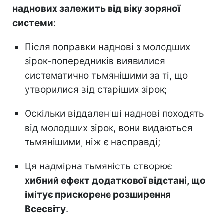
наднових залежить від віку зоряної
системи
:
Після поправки наднові з молодших
зірок-попередників виявилися
систематично тьмянішими за ті, що
утворилися від старіших зірок;
Оскільки віддаленіші наднові походять
від молодших зірок, вони видаються
тьмянішими, ніж є насправді;
Ця надмірна тьмяність створює
хибний ефект додаткової відстані, що
імітує прискорене розширення
Всесвіту
.