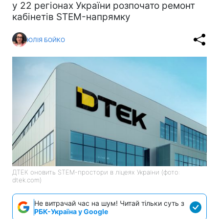
у 22 регіонах України розпочато ремонт
кабінетів STEM-напрямку
ЮЛІЯ БОЙКО
ДТЕК оновить STEM-простори в ліцеях України (фото:
dtek.com)
Не витрачай час на шум! Читай тільки суть з
РБК-Україна у Google