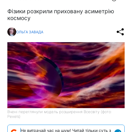
Фізики розкрили приховану асиметрію
космосу
ОЛЬГА ЗАВАДА
Вчені переглянули модель розширення Всесвіту (фото:
Pexels)
Не витрачай час на шум! Читай тільки суть з