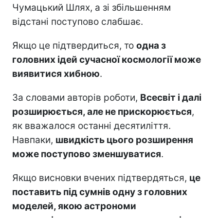
Чумацький Шлях, а зі збільшенням
відстані поступово слабшає.
Якщо це підтвердиться, то
одна з
головних ідей сучасної космології може
виявитися хибною
.
За словами авторів роботи,
Всесвіт і далі
розширюється, але не прискорюється
,
як вважалося останні десятиліття.
Навпаки,
швидкість цього розширення
може поступово зменшуватися
.
Якщо висновки вчених підтвердяться,
це
поставить під сумнів одну з головних
моделей, якою астрономи