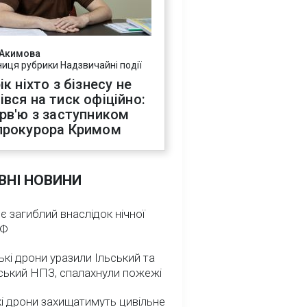
 Акимова
ниця рубрики Надзвичайні події
ік ніхто з бізнесу не
івся на тиск офіційно:
ерв'ю з заступником
прокурора Кримом
ВНІ НОВИНИ
 є загиблий внаслідок нічної
РФ
ькі дрони уразили Ільський та
ський НПЗ, спалахнули пожежі
і дрони захищатимуть цивільне