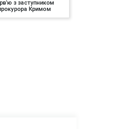
ерв'ю з заступником
прокурора Кримом