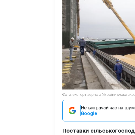
Фото: експорт зерна з України може ско
Не витрачай час на шум!
Google
Поставки сільськогоспода