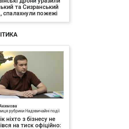
аїнські дрони уразили
ський та Сизранський
, спалахнули пожежі
ІТИКА
 Акимова
ниця рубрики Надзвичайні події
ік ніхто з бізнесу не
івся на тиск офіційно: