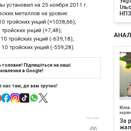
Укр
ы установил на 25 ноября 2011 г.
Іль
ских металлов на уровне:
НПЗ
10 тройских унций (+1038,66);
 тройских унций (+7,48);
АНАЛ
 10 тройских унций (-639,18);
 10 тройских унций (-559,28).
ь головне! Підпишіться на наші
новлення в Google!
 нас там, де вам зручно!
Юлія
керів
За р
жал