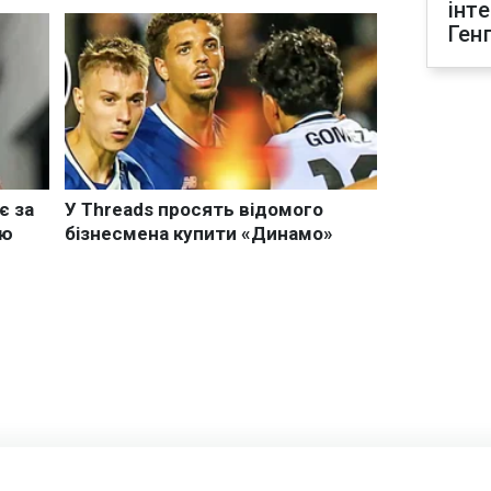
інт
Ген