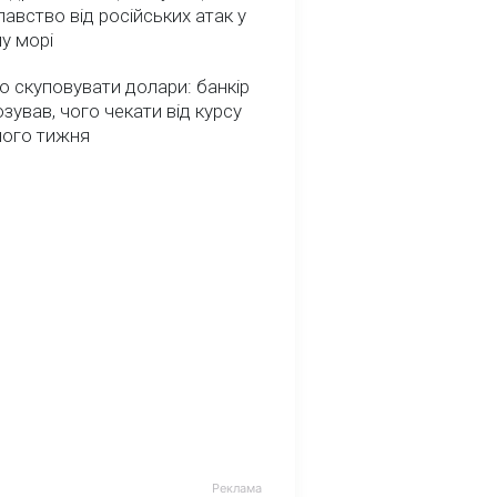
авство від російських атак у
у морі
о скуповувати долари: банкір
зував, чого чекати від курсу
ного тижня