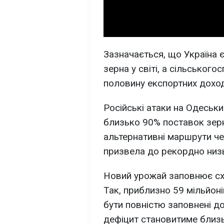
Зазначається, що Україна 
зерна у світі, а сільськог
половину експортних доход
Російські атаки на Одеськ
близько 90% поставок зерн
альтернативні маршрути че
призвела до рекордно низьк
Новий урожай заповнює схо
Так, приблизно 59 мільйон
бути повністю заповнені до
дефіцит становитиме близь