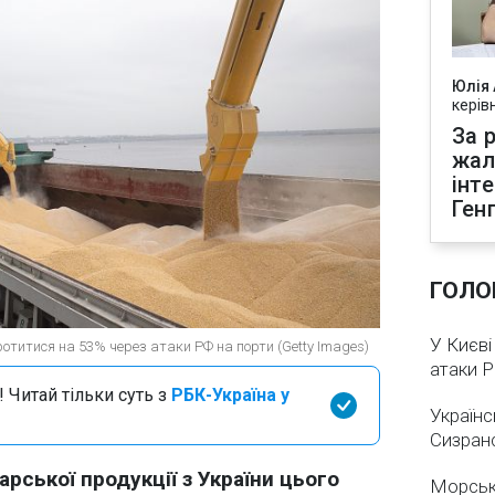
Юлія
керів
За р
жал
інт
Ген
ГОЛО
У Києві
ротитися на 53% через атаки РФ на порти (Getty Images)
атаки 
 Читай тільки суть з
РБК-Україна у
Українс
Сизран
рської продукції з України цього
Морськ