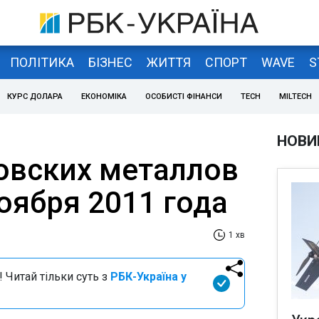
ПОЛІТИКА
БІЗНЕС
ЖИТТЯ
СПОРТ
WAVE
S
КУРС ДОЛАРА
ЕКОНОМІКА
ОСОБИСТІ ФІНАНСИ
TECH
MILTECH
НОВИ
овских металлов
оября 2011 года
1 хв
 Читай тільки суть з
РБК-Україна у