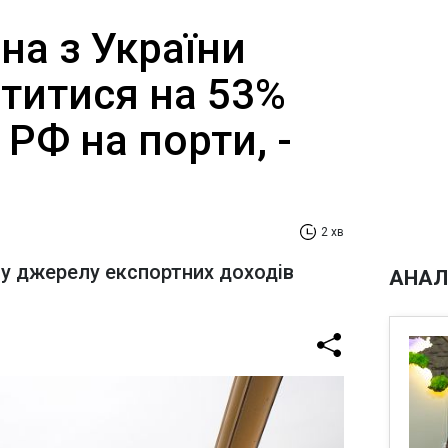
на з України
титися на 53%
 РФ на порти, -
2 хв
у джерелу експортних доходів
АНАЛ