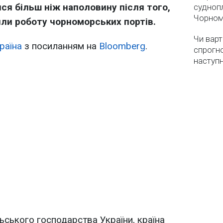
ся більш ніж наполовину після того,
суднопл
Чорном
или роботу чорноморських портів.
Чи варт
раїна
з посиланням на
Bloomberg
.
спрогно
наступ
ьського господарства України, країна