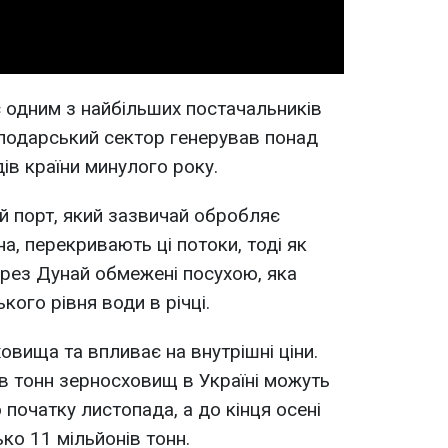
є одним з найбільших постачальників
осподарський сектор генерував понад
ів країни минулого року.
ий порт, який зазвичай обробляє
а, перекривають ці потоки, тоді як
рез Дунай обмежені посухою, яка
ого рівня води в річці.
вища та впливає на внутрішні ціни.
ів тонн зерносховищ в Україні можуть
 початку листопада, а до кінця осені
ко 11 мільйонів тонн.